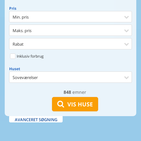
Pris
Min. pris
Maks. pris
Rabat
Inklusiv forbrug
Huset
Soveværelser
848
emner
Huset
Afstand til indkøb
VIS HUSE
Afstand til vand
AVANCERET SØGNING
Udsigt til vand
Faciliteter