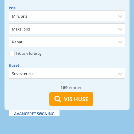
Pris
Min. pris
Maks. pris
Rabat
Inklusiv forbrug
Huset
Soveværelser
169
emner
Huset
Afstand til indkøb
VIS HUSE
Afstand til vand
AVANCERET SØGNING
Udsigt til vand
Faciliteter