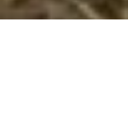
Stort udvalg af private sommerhuse i
Egsmark gennem Cofman
Bestil et af de mest attraktive feriehuse i Egsmark her. For
neden på siden har du en oversigt over alle tilgængelige af
sommerhuse til leje i Egsmark, men du har også mulighed for
at søge på de ønsker, du har til ferieboligen. Søger du en
feriebolig belligende tæt på børnevenlig en strand? Giv
familien en drømmeferie i et skønt hus. Lej sommerhus
gennem Cofman. Det er effektivt, hurtigt og nemt. Netop nu
har Cofman 112 ferieboliger til udlejning. Held og lykke med
søgningen – og glæd jer så til en dejlig ferie i Egsmark.