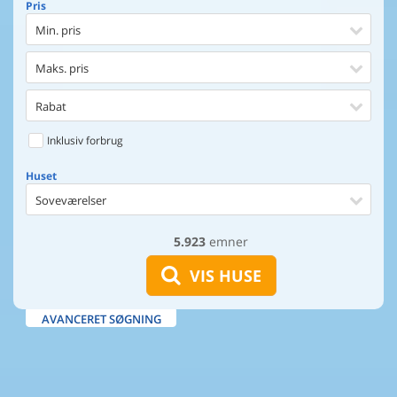
Pris
Min. pris
Maks. pris
Rabat
Inklusiv forbrug
Huset
Soveværelser
5.923
emner
Huset
Afstand til indkøb
VIS HUSE
Afstand til vand
AVANCERET SØGNING
Udsigt til vand
Faciliteter