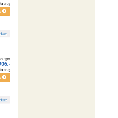
 forbrug
o
ritter
tninger
906,-
 forbrug
o
ritter