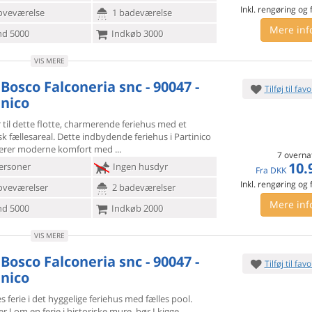
Inkl. rengøring og
oveværelse
1 badeværelse
Mere inf
d 5000
Indkøb 3000
VIS MERE
Bosco Falconeria snc - 90047 -
Tilføj til favo
inico
 til dette flotte, charmerende feriehus med et
sk fællesareal.
Dette indbydende feriehus i Partinico
erer moderne komfort med
7 overna
10.
ersoner
Ingen husdyr
Fra
DKK
Inkl. rengøring og
oveværelser
2 badeværelser
Mere inf
d 5000
Indkøb 2000
VIS MERE
Bosco Falconeria snc - 90047 -
Tilføj til favo
inico
s ferie i det hyggelige feriehus med fælles pool.
 I om en ferie
i historiske mure, bør I kigge