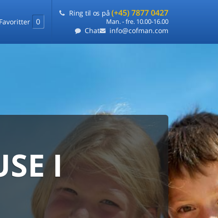
(+45) 7877 0427
Ring til os på
0
Favoritter
Man. - fre. 10.00-16.00
Chat
info@cofman.com
SE I
MED
RKS
DLEJNING
ts laveste pris
på ét sted