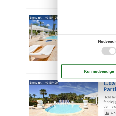
C.da 
Emne nr.:
140-ISP124
Part
Glæd jer
et fanta
Nødvendi
Partini
8 p
3 s
Van
C.da 
Emne nr.:
140-ISP409
Part
Hold fer
ferielejl
denne un
4 p