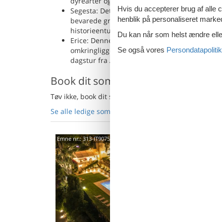
dyrearter og planter. Det giver et glimt af det
Hvis du accepterer brug af alle c
Segesta: Dette arkæologiske område er mindre
henblik på personaliseret marke
bevarede græske templer i verden. Det viser e
historieentusiaster.
Du kan når som helst ændre eller
Erice: Denne charmerende middelalderby ligg
Se også vores
Persondatapolitik
omkringliggende landskab. Dens brostensbelag
dagstur fra Alcamo.
Book dit sommerhus i Alcamo nu
Tøv ikke, book dit sommerhus i Alcamo nu og oplev
Se alle ledige sommerhuse i Alcamo her
- eller gå 
9101
Emne nr.:
313-IT9075.611.1
0,0
12 
4 s
Van