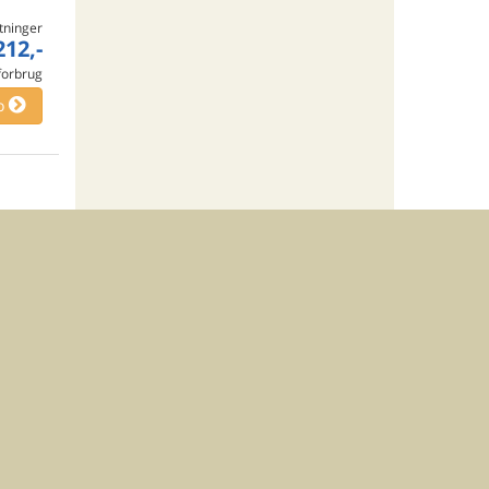
tninger
212,-
 forbrug
o