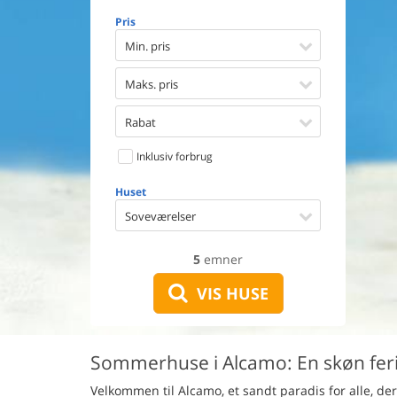
Opvaske
Pris
Vaskema
Tørretu
Min. pris
Ikkeryge
Aktivite
Maks. pris
Handicap
Gode fis
Rabat
Indhegn
Inklusiv forbrug
Aircondi
Ladestand
Huset
Energive
Soveværelser
5
emner
VIS HUSE
Sommerhuse i Alcamo: En skøn feri
Velkommen til Alcamo, et sandt paradis for alle, de