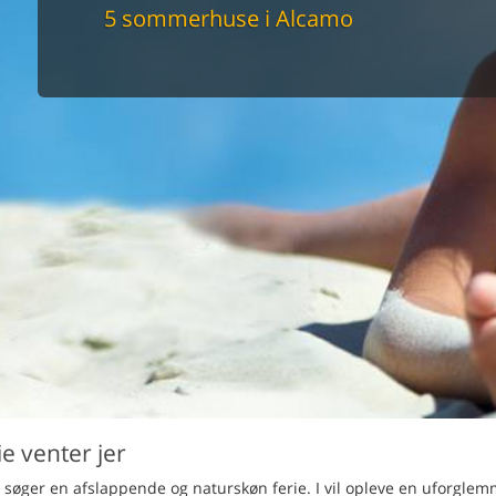
maskine
5 sommerhuse i Alcamo
skine
mbler
r
tsrum
venligt
keforhold
et område
tion
er til elbil
nligt
e venter jer
r søger en afslappende og naturskøn ferie. I vil opleve en uforglemm