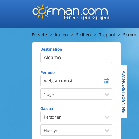
Ferie - igen og igen
Forside
Italien
Sicilien
Trapani
Sommer
Destination
Huset
Afstand ti
Afstand ti
Periode
AVANCERET SØGNING
Vælg ankomst
Udsigt ti
1 uge
Faciliteter
Swimmin
Gæster
Spa
Sauna
Personer
Internet
Parabol/
Husdyr
Brænde