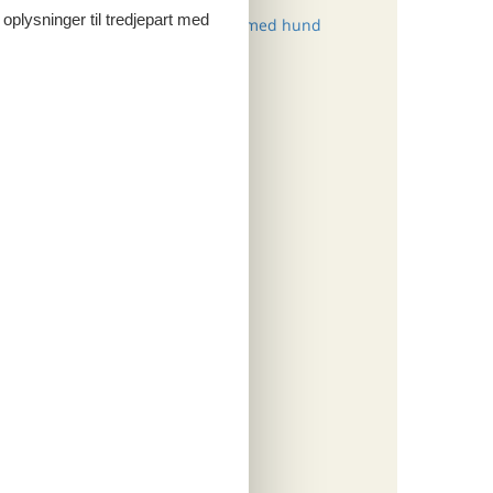
picnic.
 oplysninger til tredjepart med
Sommerhus Alcamo med hund
e
r det
n
ritter
tninger
798,-
rsikring
ersoner
o