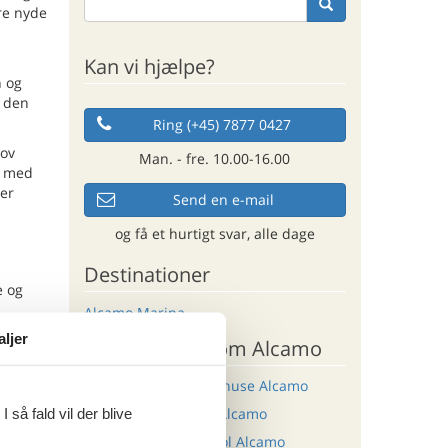
are nyde
Kan vi hjælpe?
n og
r den
Ring (+45) 7877 0427
jov
Man. - fre. 10.00-16.00
f med
er
Send en e-mail
og få et hurtigt svar, alle dage
Destinationer
e og
Alcamo Marina
aljer
Andre artikler om Alcamo
s kunst
kultur.
Last minute sommerhuse Alcamo
n rige
ancen.
Luksus sommerhus Alcamo
 så fald vil der blive
lige
Sommerhus med pool Alcamo