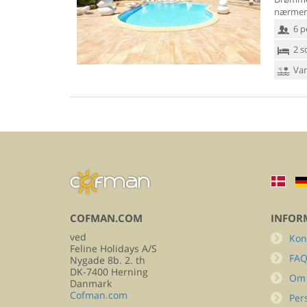
nærmere 
6 p
2 s
Van
COFMAN.COM
INFOR
ved
Kon
Feline Holidays A/S
FA
Nygade 8b. 2. th
DK-7400 Herning
Om
Danmark
Cofman.com
Per