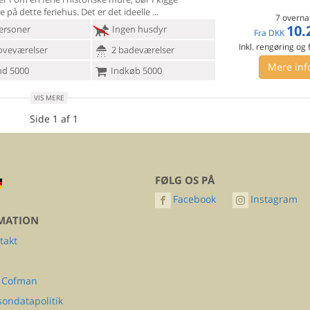
på dette feriehus. Det er det ideelle
7 overna
10.
ersoner
Ingen husdyr
Fra
DKK
Inkl. rengøring og
oveværelser
2 badeværelser
Mere inf
d 5000
Indkøb 5000
VIS MERE
Side 1 af 1
FØLG OS PÅ
Facebook
Instagram
MATION
takt
Q
 Cofman
sondatapolitik