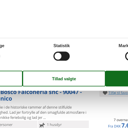
VIS MERE
Bosco Falconeria - 90047 -
Tilføj til favo
inico
 til denne flotte og charmerende ferielejlighed med
stisk
fællesareal. Denne indbydende ferielejlighed i
ge
Statistik
Mark
co kombinerer moderne komfort
7 overna
13.
ersoner
Ingen husdyr
Fra
DKK
Inkl. rengøring og
oveværelser
2 badeværelser
Mere inf
d 5000
Indkøb 4000
VIS MERE
Bosco Falconeria snc - 90047 -
Tilføj til favo
inico
ie i de historiske rammer af denne stilfulde
ighed. Lad jer
fortrylle af den smagfulde atmosfære i
ikke feriebolig og lad jer
7 overna
7.
ersoner
1 husdyr
Fra
DKK