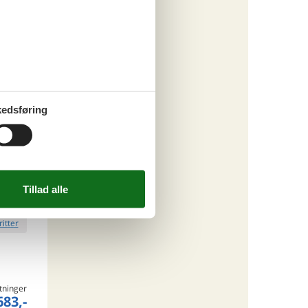
ritter
edsføring
tninger
450,-
 forbrug
o
ritter
tninger
683,-