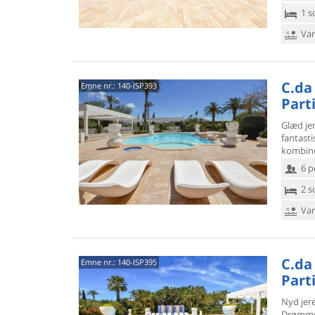
1 s
Van
C.da 
Emne nr.:
140-ISP393
Part
Glæd jer
fantasti
kombin
6 p
2 s
Van
C.da 
Emne nr.:
140-ISP395
Part
Nyd jere
Drømmer