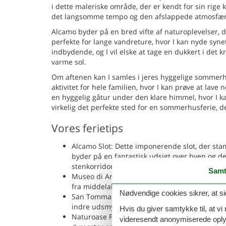
i dette maleriske område, der er kendt for sin rige 
det langsomme tempo og den afslappede atmosfære,
Alcamo byder på en bred vifte af naturoplevelser, 
perfekte for lange vandreture, hvor I kan nyde syn
indbydende, og I vil elske at tage en dukkert i det 
varme sol.
Om aftenen kan I samles i jeres hyggelige sommer
aktivitet for hele familien, hvor I kan prøve at lav
en hyggelig gåtur under den klare himmel, hvor I 
virkelig det perfekte sted for en sommerhusferie, d
Vores ferietips
Alcamo Slot: Dette imponerende slot, der stam
byder på en fantastisk udsigt over byen og 
stenkorridorer vil uden tvivl være et højdepun
Samt
Museo di Arte Sacra: Ligger i det historiske
fra middelalderen og frem. Det hjælper besøge
Nødvendige cookies sikrer, at si
San Tommaso Kirken: Denne smukke kirke er e
indre udsmykning og dens smukke facade. Den
Hvis du giver samtykke til, at vi
Naturoase Funtanazza: Dette naturområde ligg
videresendt anonymiserede oplys