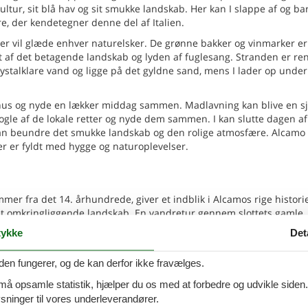
kultur, sit blå hav og sit smukke landskab. Her kan I slappe af og b
 der kendetegner denne del af Italien.
der vil glæde enhver naturelsker. De grønne bakker og vinmarker er
et af det betagende landskab og lyden af fuglesang. Stranden er re
krystalklare vand og ligge på det gyldne sand, mens I lader op unde
hus og nyde en lækker middag sammen. Madlavning kan blive en s
e nogle af de lokale retter og nyde dem sammen. I kan slutte dagen a
kan beundre det smukke landskab og den rolige atmosfære. Alcamo 
er er fyldt med hygge og naturoplevelser.
mer fra det 14. århundrede, giver et indblik i Alcamos rige histori
det omkringliggende landskab. En vandretur gennem slottets gamle
kt på jeres tur.
ykke
Det
 centrum af Alcamo og præsenterer en omfattende samling af religiø
nde med at forstå betydningen af religion i regionens historie og 
den fungerer, og de kan derfor ikke fravælges.
n af de mest bemærkelsesværdige i Alcamo. Kirken er kendt for si
 viser omfanget af religiøs arkitektur i middelalderen og renæss
 må opsamle statistik, hjælper du os med at forbedre og udvikle siden. I
er en kort køretur fra Alcamo og er hjemsted for en række forskel
ninger til vores underleverandører.