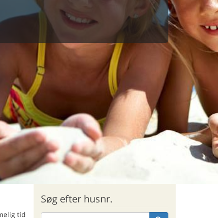
Søg efter husnr.
elig tid