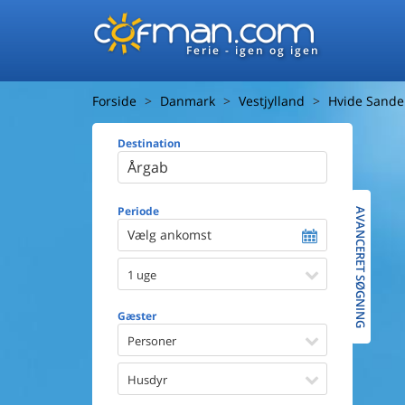
Ferie - igen og igen
Forside
Danmark
Vestjylland
Hvide Sande
Destination
Huset
Afstand ti
Afstand ti
Periode
AVANCERET SØGNING
Vælg ankomst
Udsigt ti
1 uge
Faciliteter
Swimmin
Gæster
Spa
Sauna
Personer
Internet
Parabol/
Husdyr
Brænde