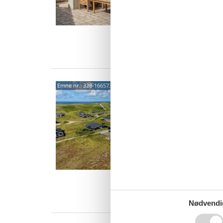
det stø
8 p
4 s
Van
Hygg
Emne nr.:
328-166573
tæt 
Strand
5,0
Dette d
på Stra
stor nat
7 p
4 s
Van
Nødvendi