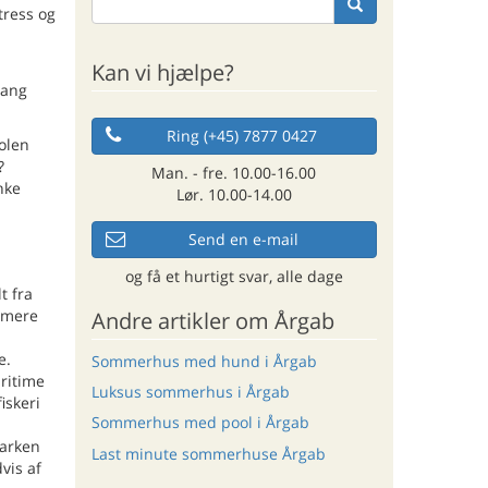
tress og
Kan vi hjælpe?
lang
Ring (+45) 7877 0427
olen
?
Man. - fre. 10.00-16.00
nke
Lør. 10.00-14.00
Send en e-mail
og få et hurtigt svar, alle dage
t fra
e mere
Andre artikler om Årgab
e.
Sommerhus med hund i Årgab
aritime
Luksus sommerhus i Årgab
iskeri
Sommerhus med pool i Årgab
Parken
Last minute sommerhuse Årgab
vis af