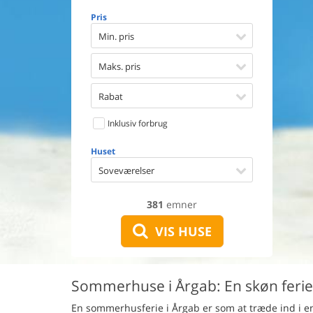
Opvaske
Pris
Vaskema
Tørretu
Min. pris
Ikkeryge
Aktivite
Maks. pris
Handicap
Gode fis
Rabat
Indhegn
Inklusiv forbrug
Aircondi
Ladestand
Huset
Energive
Soveværelser
381
emner
VIS HUSE
Sommerhuse i Årgab: En skøn ferie 
En sommerhusferie i Årgab er som at træde ind i en 