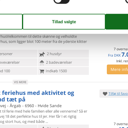
erne sommerhus ved
Tilføj til favo
erhavet med wellness
en - Årgab - 6960 - Holmsland Klit
en til dette skønne og velholdte
usVelkommen til dette skønne og
velholdte
s, som ligger blot 100 meter fra de yderste klitter
7 overna
7.
ersoner
2 husdyr
Fra
DKK
Inkl. r
oveværelser
2 badeværelser
Mere inf
d 100
Indkøb 1500
VIS MERE
t feriehus med aktivitet og
Tilføj til favo
nd tæt på
vej - Årgab - 6960 - Hvide Sande
st til ferie med hele familien eller alle vennerne? Så er
ej 18
det perfekte hus til jer. Her får I et rigtig
 og stort hus, og med både
7 overna