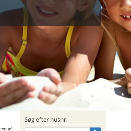
Søg efter husnr.
ion af