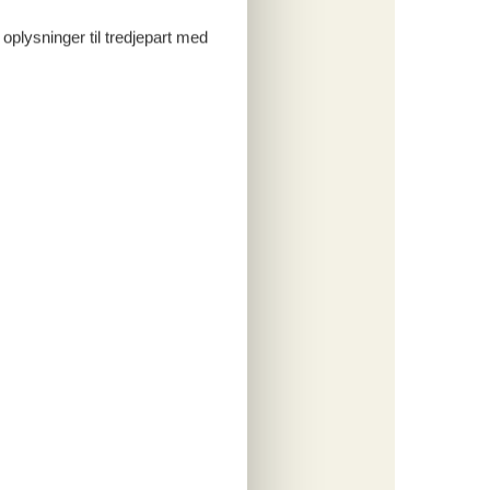
 oplysninger til tredjepart med
ritter
tninger
453,-
engøring
o
ritter