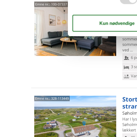
Mod
Emne nr.:
100-07337
Vest
Tingodd
4,9
Velkomm
sommerh
sommerhu
ved
6 p
3 s
Van
Stor
Emne nr.:
328-113449
stra
Søholm
Har I ly
Søholmv
lækkert