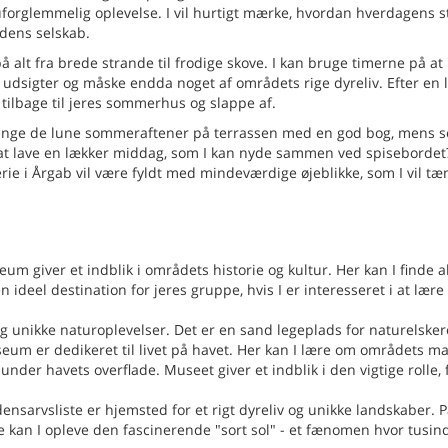
 uforglemmelig oplevelse. I vil hurtigt mærke, hvordan hverdagens s
ndens selskab.
å alt fra brede strande til frodige skove. I kan bruge timerne på at
 udsigter og måske endda noget af områdets rige dyreliv. Efter en 
tilbage til jeres sommerhus og slappe af.
ilbringe de lune sommeraftener på terrassen med en god bog, mens s
 at lave en lækker middag, som I kan nyde sammen ved spisebordet
ferie i Årgab vil være fyldt med mindeværdige øjeblikke, som I vil tæ
 giver et indblik i områdets historie og kultur. Her kan I finde al
n ideel destination for jeres gruppe, hvis I er interesseret i at lær
t og unikke naturoplevelser. Det er en sand legeplads for naturelsker
seum er dedikeret til livet på havet. Her kan I lære om områdets m
under havets overflade. Museet giver et indblik i den vigtige rolle, f
arvsliste er hjemsted for et rigt dyreliv og unikke landskaber. 
de kan I opleve den fascinerende "sort sol" - et fænomen hvor tusind