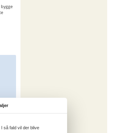
I bygge
te
aljer
 så fald vil der blive