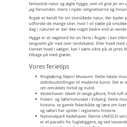
fantastisk natur og ægte hygge, som vil give jer en
jag forsvinder, mens I nyder omgivelserne og hina
Årgab er kendt for sin storslåede natur, der byder p
udforske de mange stier, hvor I vil støde på smukke
dag i naturen er der ikke noget bedre end at vende 
Hygge er et nøgleord for en ferie i Årgab. I kan t
langsomt går ned over landskabet. Eller hvad med
Uanset hvad I vælger, kan I være sikre på, at jeres 
tilbage på med glæde.
Vores ferietips
Ringkøbing-Skjern Museum: Dette lokale museum
oldtidsudstillinger til moderne kunst. Det er e
om områdets fortid og nutid.
Vesterhavet: Ideelt til lange gåture, frisk luf
Fiskeri- og Søfartsmuseet i Esbjerg: Dette mu
historie, se gamle fiskerbåde og lære om livet 
og søfart har spillet i regionens historie.
Nationalpark Vadehavet: Denne UNESCO-verdens
er et paradis for fuglekiggere, og ved lavvan