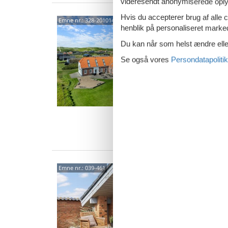
videresendt anonymiserede oplys
Hvis du accepterer brug af alle c
Char
Emne nr.:
328-201014
henblik på personaliseret marke
stra
Du kan når som helst ændre eller
Sønder 
5,0
Se også vores
Persondatapolitik
Den cha
perfekt
renover
38 
16 
Van
Somm
Emne nr.:
039-461
nær 
Tingod
4,3
Dette d
bordfod