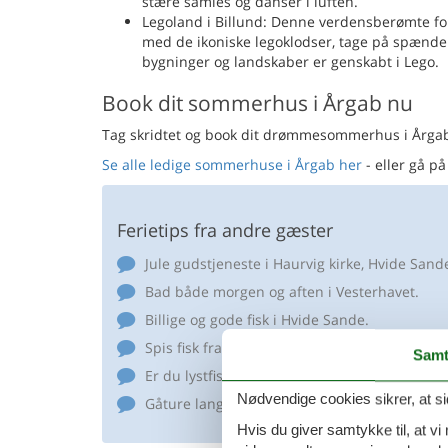
stære samles og danser i luften.
Legoland i Billund: Denne verdensberømte for
med de ikoniske legoklodser, tage på spænde
bygninger og landskaber er genskabt i Lego.
Book dit sommerhus i Årgab nu
Tag skridtet og book dit drømmesommerhus i Årgab
Se alle ledige sommerhuse i Årgab her
- eller gå på
Ferietips fra andre gæster
Jule gudstjeneste i Haurvig kirke, Hvide Sand
Bad både morgen og aften i Vesterhavet.
Billige og gode fisk i Hvide Sande.
Spis fisk fra den gode fiskehandel i Hvide Sa
Samt
Er du lystfisker så tag hen til slusen. En lan
Nødvendige cookies sikrer, at si
Gåture langs vandet - surfing.
Hvis du giver samtykke til, at vi