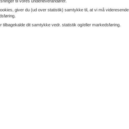
ninger til vores underleverandører.
ookies, giver du (ud over statistik) samtykke til, at vi må videresende
merende præstegård ved
Tilføj til favo
dsføring.
nden i Årgab
 tilbagekalde dit samtykke vedr. statistik og/eller markedsføring.
Klitvej - Årgab - 6960 - Hvide Sande
rmerende præstegård i Årgab fra 1920, danner de
e rammer for en
stor families ferie. I den nænsomt
ende præstegård, finder I alt hvad der
7 overna
28.
personer
2 husdyr
Fra
DKK
Inkl. r
soveværelser
7 badeværelser
Mere inf
d 250
Indkøb 3000
VIS MERE
erhus med spabad og sauna
Tilføj til favo
Vesterhavet
den - Årgab - 6960 - Hvide Sande
ejlige sommerhus til 8 personer er udstyret med
bold og dart i
aktivitetsrummet, spabad og sauna på