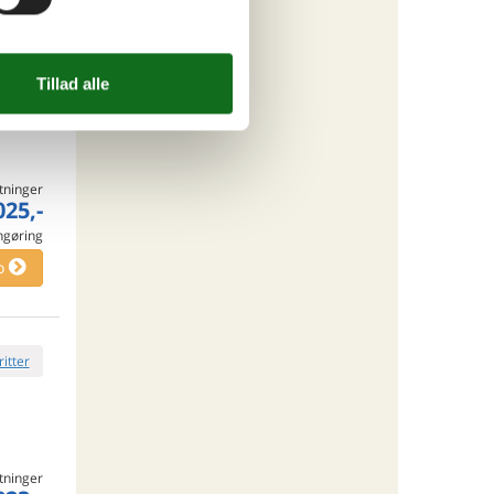
ritter
tninger
025,-
engøring
o
ritter
tninger