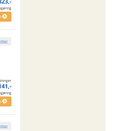
823,-
engøring
o
ritter
tninger
141,-
engøring
o
ritter