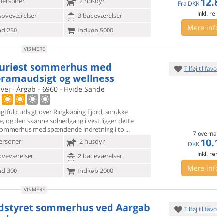
12.
personer
2 husdyr
Fra
DKK
Inkl. r
soveværelser
3 badeværelser
Mere inf
d 250
Indkøb 5000
VIS MERE
uriøst sommerhus med
Tilføj til favo
ramaudsigt og wellness
vej - Årgab - 6960 - Hvide Sande
gtfuld udsigt over Ringkøbing Fjord, smukke
pe, og den skønne
solnedgang i vest ligger dette
 sommerhus med spændende indretning i to
7 overna
10.
ersoner
2 husdyr
DKK
Inkl. r
oveværelser
2 badeværelser
Mere inf
d 300
Indkøb 2000
VIS MERE
dstyret sommerhus ved Aargab
Tilføj til favo