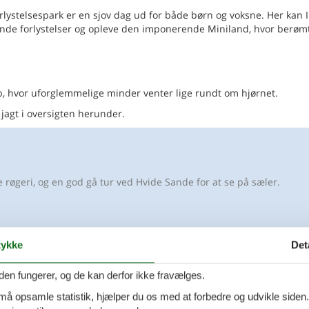
lystelsespark er en sjov dag ud for både børn og voksne. Her kan 
nde forlystelser og opleve den imponerende Miniland, hvor berøm
, hvor uforglemmelige minder venter lige rundt om hjørnet.
 jagt i oversigten herunder.
e røgeri, og en god gå tur ved Hvide Sande for at se på sæler.
nde
ykke
Det
g gåtur. Mærk efter hvor barsk klimaet er.
den fungerer, og de kan derfor ikke fravælges.
 må opsamle statistik, hjælper du os med at forbedre og udvikle siden. I