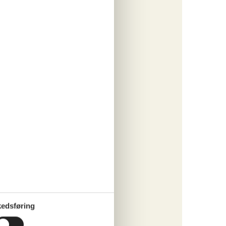
tninger
207,-
rsikring
ersoner
o
ritter
prisen.
o
edsføring