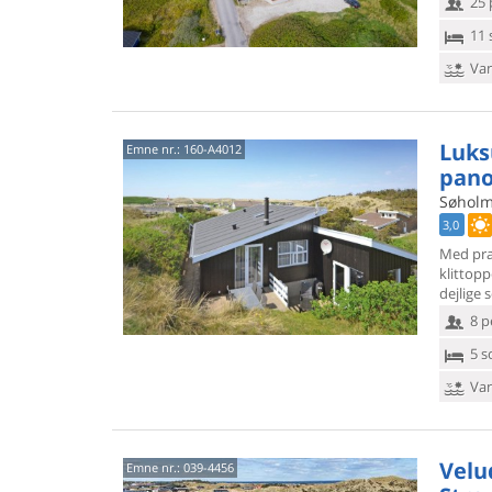
25 
11 
Van
Luks
Emne nr.:
160-A4012
pano
Søholm
3,0
Med pra
klittop
dejlige
8 p
5 s
Van
Velu
Emne nr.:
039-4456