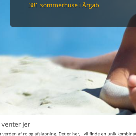
maskine
381 sommerhuse i Årgab
skine
mbler
r
tsrum
venligt
keforhold
et område
tion
er til elbil
nligt
venter jer
verden af ro og afslapning. Det er her, I vil finde en unik kombinat