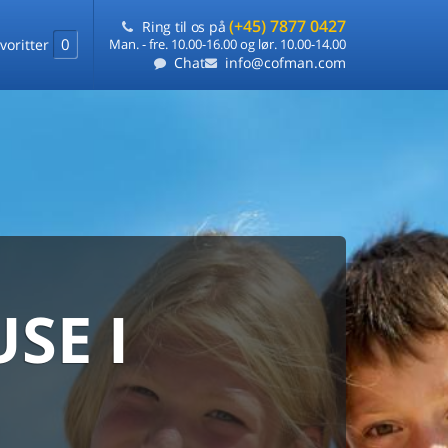
(+45) 7877 0427
Ring til os på
0
voritter
Man. - fre. 10.00-16.00 og lør. 10.00-14.00
Chat
info@cofman.com
SE I
MED
RKS
DLEJNING
ts laveste pris
på ét sted