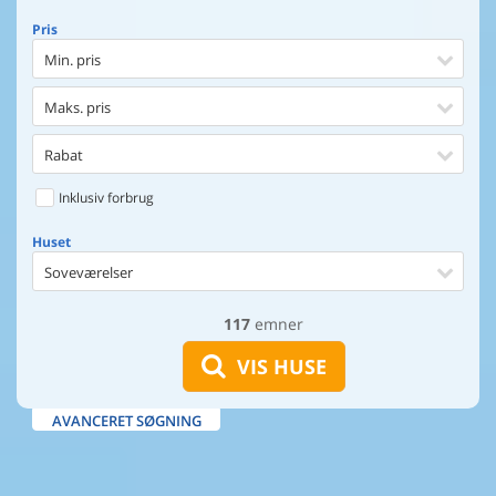
Pris
Min. pris
Maks. pris
Rabat
Inklusiv forbrug
Huset
Soveværelser
117
emner
Huset
Afstand til indkøb
VIS HUSE
Afstand til vand
AVANCERET SØGNING
Udsigt til vand
Faciliteter