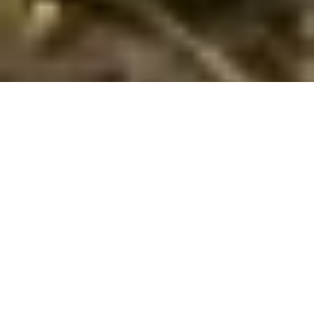
Sommerhuse i Cala d'Or Santanyi: En skøn
ferie venter jer
Velkommen til Cala d'Or Santanyi, et sted hvor I kan nyde en
uforglemmelig sommerhusferie. Her vil I opleve den
autentiske middelhavscharme, der gør dette sted til et sandt
paradis. I vil finde en ro og afslapning, der er svær at finde
andre steder.
Cala d'Or Santanyi er kendt for sin naturlige skønhed, som