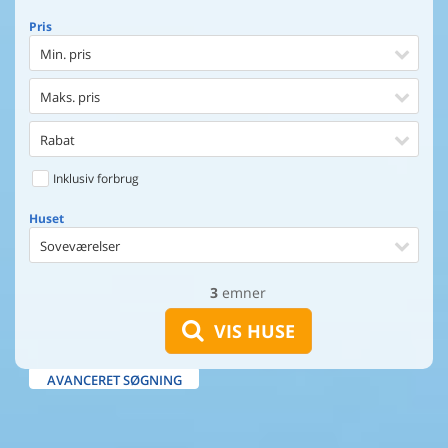
Pris
Min. pris
Maks. pris
Rabat
Inklusiv forbrug
Huset
Soveværelser
3
emner
Huset
Afstand til indkøb
VIS HUSE
Afstand til vand
AVANCERET SØGNING
Udsigt til vand
Faciliteter