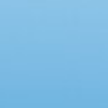
Swimmingpool
Spa
Sauna
Internet
Parabol/kabel TV
Brændeovn
Opvaskemaskine
Vaskemaskine
Tørretumbler
Ikkeryger
Aktivitetsrum
Handicapvenligt
Gode fiskeforhold
Indhegnet område
Aircondition
Ladestander til elbil
Energivenligt