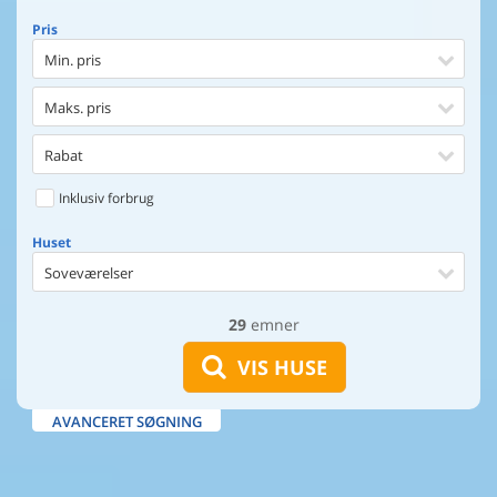
Pris
Min. pris
Maks. pris
Rabat
Inklusiv forbrug
Huset
Soveværelser
29
emner
Huset
Afstand til indkøb
VIS HUSE
Afstand til vand
AVANCERET SØGNING
Udsigt til vand
Faciliteter