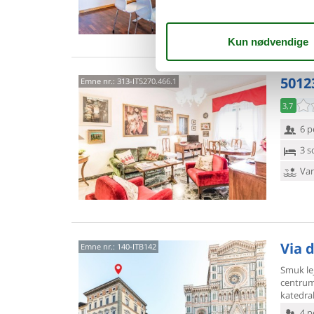
Van
5012
Emne nr.:
313-IT5270.466.1
3,7
6 p
3 s
Van
Via d
Emne nr.:
140-ITB142
Smuk lej
centrum
katedral
4 p