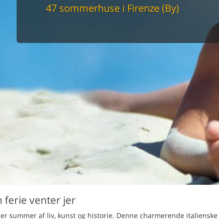
maskine
47 sommerhuse i Firenze (By)
skine
mbler
r
tsrum
venligt
keforhold
et område
tion
er til elbil
nligt
ferie venter jer
 der summer af liv, kunst og historie. Denne charmerende italienske