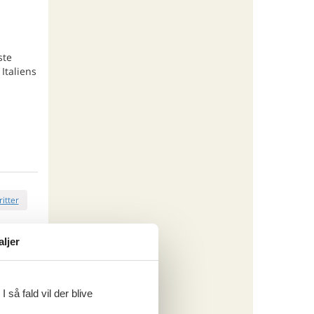
ste
Italiens
ritter
aljer
tninger
210,-
rsikring
 så fald vil der blive
o