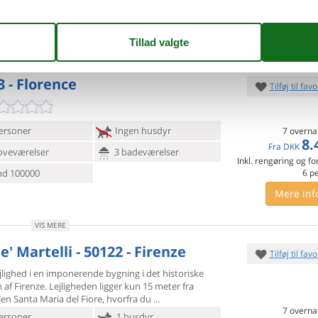
d 103000
6
p
Mere inf
VIS MERE
3 - Florence
Tilføj til favo
ersoner
Ingen husdyr
7 overna
8.
Fra
DKK
oveværelser
3 badeværelser
Inkl. rengøring og fo
d 100000
6
p
Mere inf
VIS MERE
e' Martelli - 50122 - Firenze
Tilføj til favo
lighed i en imponerende bygning i det historiske
 af Firenze.
Lejligheden ligger kun 15 meter fra
en Santa Maria del Fiore, hvorfra du
7 overna
ersoner
1 husdyr