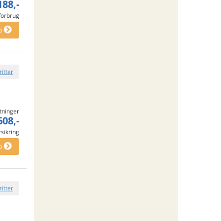
188,-
 forbrug
o
ritter
tninger
608,-
rsikring
o
ritter