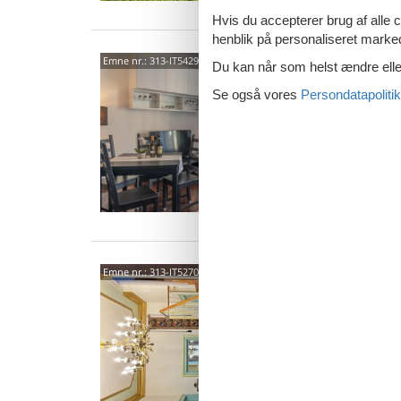
Hvis du accepterer brug af alle c
henblik på personaliseret marke
5012
Emne nr.:
313-IT5429.603.1
Du kan når som helst ændre eller
0,0
Se også vores
Persondatapolitik
6 p
1 s
5012
Emne nr.:
313-IT5270.654.1
0,0
1 p
3 s