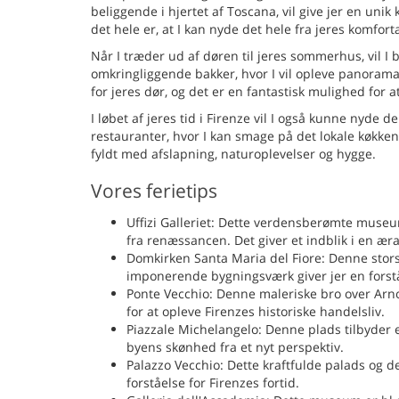
beliggende i hjertet af Toscana, vil give jer en un
det hele er, at I kan nyde det hele fra jeres komfo
Når I træder ud af døren til jeres sommerhus, vil I 
omkringliggende bakker, hvor I vil opleve panoram
for jeres dør, og det er en fantastisk mulighed for 
I løbet af jeres tid i Firenze vil I også kunne nyde
restauranter, hvor I kan smage på det lokale køkken 
fyldt med afslapning, naturoplevelser og hygge.
Vores ferietips
Uffizi Galleriet: Dette verdensberømte museu
fra renæssancen. Det giver et indblik i en ær
Domkirken Santa Maria del Fiore: Denne stors
imponerende bygningsværk giver jer en forståe
Ponte Vecchio: Denne maleriske bro over Arn
for at opleve Firenzes historiske handelsliv.
Piazzale Michelangelo: Denne plads tilbyder e
byens skønhed fra et nyt perspektiv.
Palazzo Vecchio: Dette kraftfulde palads og d
forståelse for Firenzes fortid.