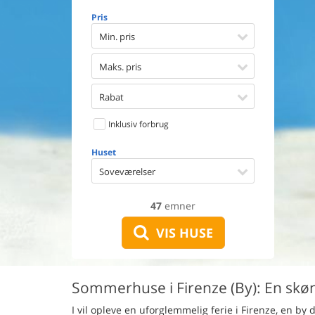
Opvaske
Pris
Vaskema
Tørretu
Min. pris
Ikkeryge
Aktivite
Maks. pris
Handicap
Gode fis
Rabat
Indhegn
Inklusiv forbrug
Aircondi
Ladestand
Huset
Energive
Soveværelser
47
emner
VIS HUSE
Sommerhuse i Firenze (By): En skøn 
I vil opleve en uforglemmelig ferie i Firenze, en by