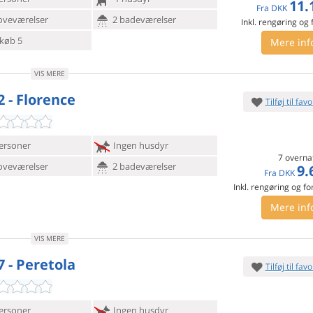
11.
Fra
DKK
oveværelser
2 badeværelser
Inkl. rengøring og
køb 5
Mere inf
VIS MERE
2 - Florence
Tilføj til favo
ersoner
Ingen husdyr
7 overna
oveværelser
2 badeværelser
9.
Fra
DKK
Inkl. rengøring og fo
Mere inf
VIS MERE
7 - Peretola
Tilføj til favo
ersoner
Ingen husdyr