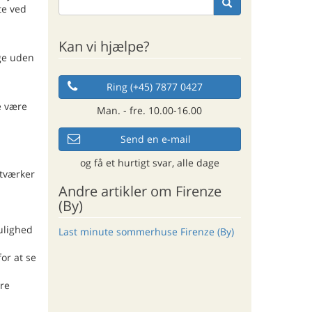
te ved
Kan vi hjælpe?
ge uden
Ring (+45) 7877 0427
e være
Man. - fre. 10.00-16.00
Send en e-mail
og få et hurtigt svar, alle dage
stværker
Andre artikler om Firenze
(By)
ulighed
Last minute sommerhuse Firenze (By)
or at se
ere