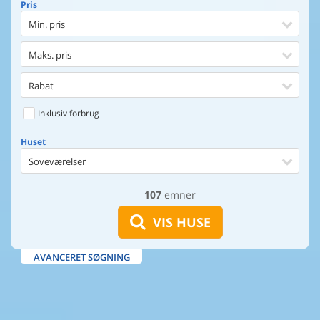
Pris
Min. pris
Maks. pris
Rabat
Inklusiv forbrug
Huset
Soveværelser
107
emner
Huset
Afstand til indkøb
VIS HUSE
Afstand til vand
AVANCERET SØGNING
Udsigt til vand
Faciliteter