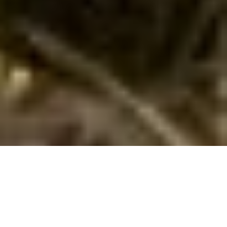
Sommerhuse i Gedser: En skøn ferie
venter jer