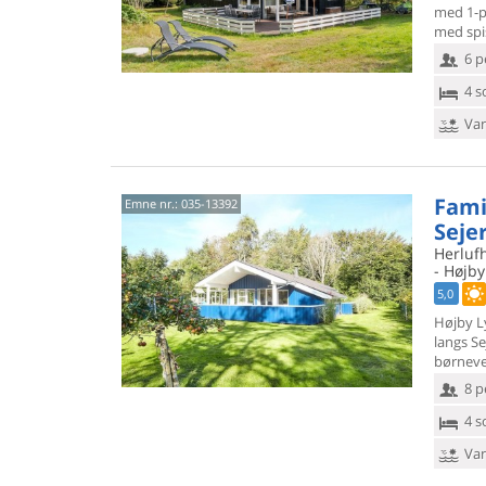
med 1-p
med spi
6 p
4 s
Van
Fami
Emne nr.:
035-13392
Seje
Herluf
- Højby
5,0
Højby L
langs S
børneve
8 p
4 s
Van