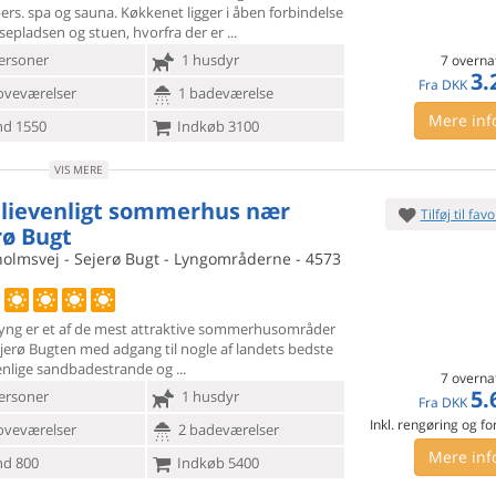
ers. spa og
sauna. Køkkenet ligger i åben forbindelse
sepladsen og stuen, hvorfra der er
ersoner
1 husdyr
7 overna
3.
Fra
DKK
oveværelser
1 badeværelse
Mere inf
d 1550
Indkøb 3100
VIS MERE
lievenligt sommerhus nær
Tilføj til favo
rø Bugt
holmsvej - Sejerø Bugt - Lyngområderne - 4573
yng er et af de mest attraktive sommerhusområder
ejerø Bugten med
adgang til nogle af landets bedste
nlige sandbadestrande og
7 overna
5.
ersoner
1 husdyr
Fra
DKK
Inkl. rengøring og fo
oveværelser
2 badeværelser
Mere inf
d 800
Indkøb 5400