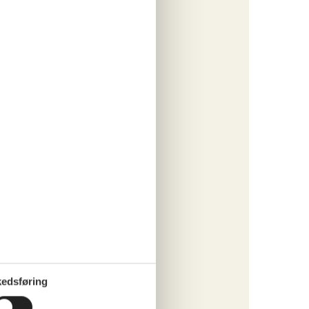
tninger
933,-
o
ritter
tninger
913,-
edsføring
o