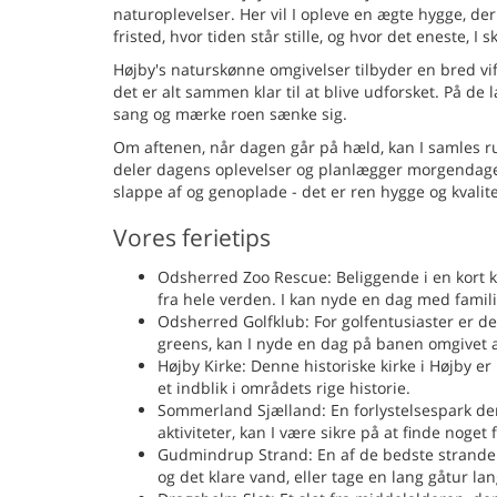
naturoplevelser. Her vil I opleve en ægte hygge, de
fristed, hvor tiden står stille, og hvor det eneste, 
Højby's naturskønne omgivelser tilbyder en bred vift
det er alt sammen klar til at blive udforsket. På de 
sang og mærke roen sænke sig.
Om aftenen, når dagen går på hæld, kan I samles r
deler dagens oplevelser og planlægger morgendagens
slappe af og genoplade - det er ren hygge og kvali
Vores ferietips
Odsherred Zoo Rescue: Beliggende i en kort kø
fra hele verden. I kan nyde en dag med famil
Odsherred Golfklub: For golfentusiaster er d
greens, kan I nyde en dag på banen omgivet 
Højby Kirke: Denne historiske kirke i Højby er
et indblik i områdets rige historie.
Sommerland Sjælland: En forlystelsespark der 
aktiviteter, kan I være sikre på at finde noget f
Gudmindrup Strand: En af de bedste strande p
og det klare vand, eller tage en lang gåtur lan