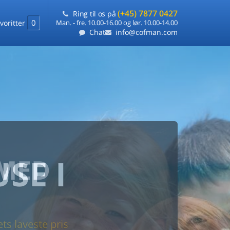
(+45) 7877 0427
Ring til os på
0
voritter
Man. - fre. 10.00-16.00 og lør. 10.00-14.00
Chat
info@cofman.com
SE I
MED
RKS
DLEJNING
ts laveste pris
på ét sted