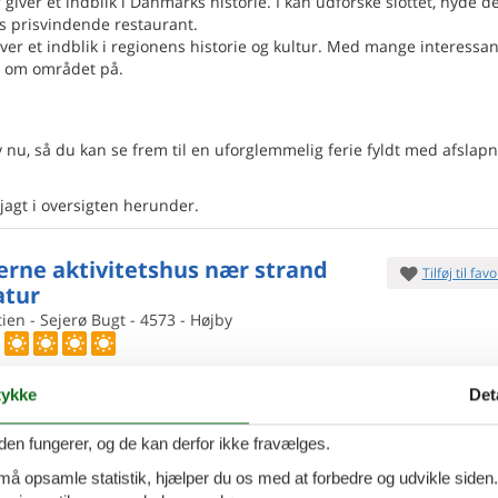
 giver et indblik i Danmarks historie. I kan udforske slottet, nyde d
s prisvindende restaurant.
r et indblik i regionens historie og kultur. Med mange interessa
e om området på.
u, så du kan se frem til en uforglemmelig ferie fyldt med afslapn
 jagt i oversigten herunder.
rne aktivitetshus nær strand
Tilføj til favo
atur
en - Sejerø Bugt - 4573 - Højby
opførte aktivitetshus fra 2023 har udendørs spa til 6
r og
indendørs sauna. Huset er udført i et moderne
ykke
Det
ed masser af lys og luft og i
ersoner
Ingen husdyr
7 overna
den fungerer, og de kan derfor ikke fravælges.
7.
Fra
DKK
oveværelser
2 badeværelser
 må opsamle statistik, hjælper du os med at forbedre og udvikle siden. I