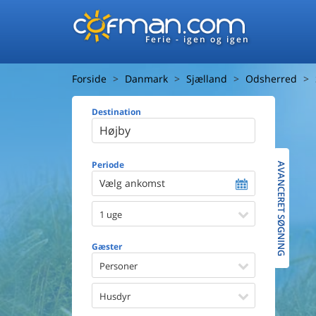
Ferie - igen og igen
Forside
Danmark
Sjælland
Odsherred
Destination
Huset
Afstand ti
Afstand ti
Periode
AVANCERET SØGNING
Vælg ankomst
Udsigt ti
1 uge
Faciliteter
Swimmin
Gæster
Spa
Sauna
Personer
Internet
Parabol/
Husdyr
Brænde