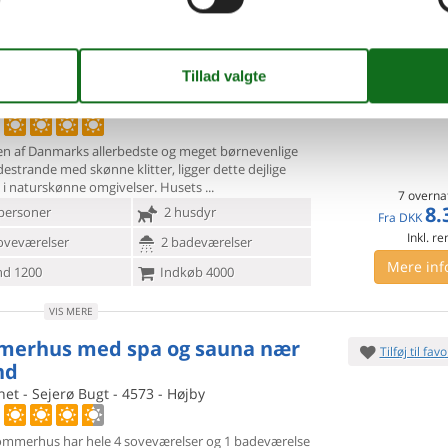
VIS MERE
ehus med pool og sauna tæt ved
Tilføj til favo
nd
 Skovvej - Ellinge Lyng - 4573 - Højby
en af Danmarks allerbedste og meget børnevenlige
destrande med
skønne klitter, ligger dette dejlige
s i naturskønne omgivelser. Husets
7 overna
8.
personer
2 husdyr
Fra
DKK
Inkl. r
oveværelser
2 badeværelser
Mere inf
d 1200
Indkøb 4000
VIS MERE
erhus med spa og sauna nær
Tilføj til favo
nd
et - Sejerø Bugt - 4573 - Højby
ommerhus har hele 4 soveværelser og 1 badeværelse