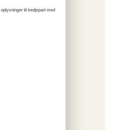
o
 oplysninger til tredjepart med
ritter
tninger
382,-
engøring
o
ritter