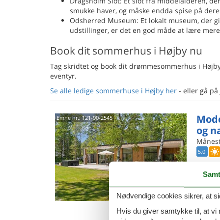
Dragsholm Slot: Et slot fra middelalderen, der
smukke haver, og måske endda spise på dere
Odsherred Museum: Et lokalt museum, der give
udstillinger, er det en god måde at lære mer
Book dit sommerhus i Højby nu
Tag skridtet og book dit drømmesommerhus i Højby n
eventyr.
Se alle ledige sommerhuse i Højby her
- eller gå på
Mode
Emne nr.:
121-90-2545
og n
Månesti
5,0
Dette ny
persone
Samt
design m
8 p
Nødvendige cookies sikrer, at si
4 s
Hvis du giver samtykke til, at vi