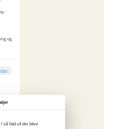
e
nte
ing og
ritter
aljer
tninger
532,-
 så fald vil der blive