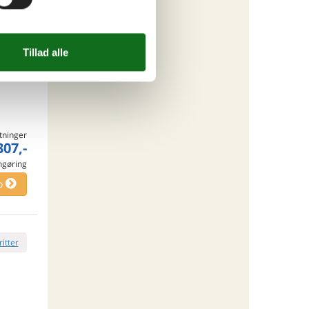
ritter
tninger
307,-
engøring
o
ritter