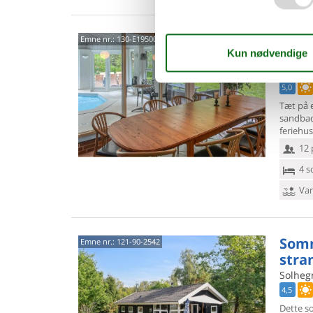
Feri
Emne nr.:
130-E19500
stra
Ellinge
5,0
Tæt på 
sandba
feriehu
12 
4 s
Van
Somm
Emne nr.:
121-90-2542
stra
Solhegn
4,5
Dette s