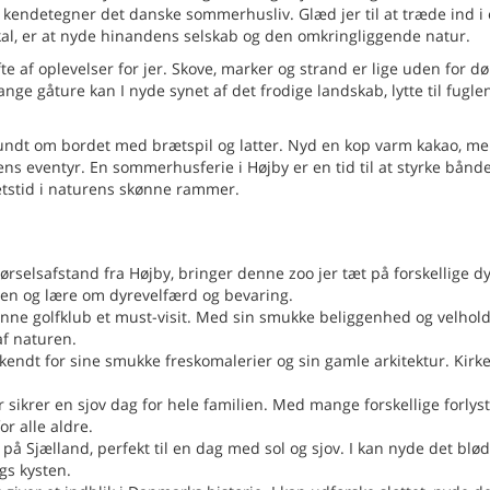
r kendetegner det danske sommerhusliv. Glæd jer til at træde ind i 
I skal, er at nyde hinandens selskab og den omkringliggende natur.
e af oplevelser for jer. Skove, marker og strand er lige uden for dø
lange gåture kan I nyde synet af det frodige landskab, lytte til fugle
undt om bordet med brætspil og latter. Nyd en kop varm kakao, me
 eventyr. En sommerhusferie i Højby er en tid til at styrke bånd
tetstid i naturens skønne rammer.
rselsafstand fra Højby, bringer denne zoo jer tæt på forskellige d
ien og lære om dyrevelfærd og bevaring.
enne golfklub et must-visit. Med sin smukke beliggenhed og velhol
af naturen.
 kendt for sine smukke freskomalerier og sin gamle arkitektur. Kirk
sikrer en sjov dag for hele familien. Med mange forskellige forlyst
or alle aldre.
å Sjælland, perfekt til en dag med sol og sjov. I kan nyde det blø
gs kysten.