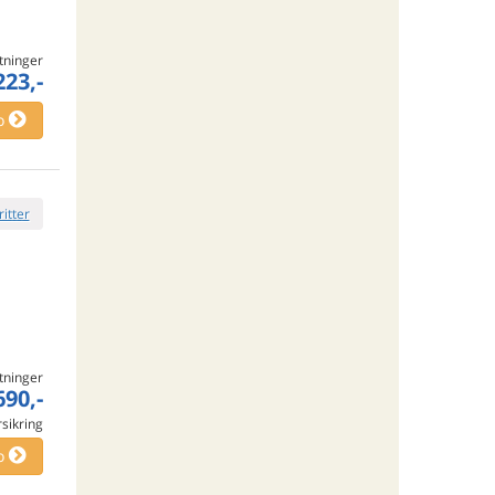
tninger
223,-
o
ritter
tninger
690,-
rsikring
o