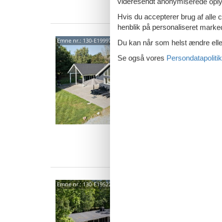
videresendt anonymiserede oplys
Van
Hvis du accepterer brug af alle c
henblik på personaliseret marke
Fami
Emne nr.:
130-E19997
Du kan når som helst ændre eller
pool
Se også vores
Persondatapolitik
Enghav
4,4
Tag på 
andre s
ferie i
20 
7 s
Van
Char
Emne nr.:
130-E19522
sand
Digevej
4,0