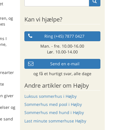
et
Kan vi hjælpe?
ren, og
nes
Ring (+45) 7877 0427
ns I
ene,
Man. - fre. 10.00-16.00
Lør. 10.00-14.00
Send en e-mail
yrearter
og få et hurtigt svar, alle dage
dte
Andre artikler om Højby
en giver
Luksus sommerhus i Højby
Sommerhus med pool i Højby
elser og
Sommerhus med hund i Højby
de sand
Last minute sommerhuse Højby