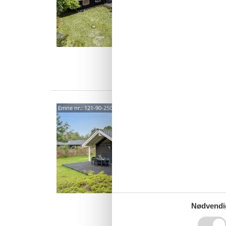
Indbyden
en dejli
Lyng, tæ
8 p
5 s
Van
Luk
Emne nr.:
121-90-2509
sand
Gudmin
4,0
På en s
luksuss
fantasti
6 p
3 s
Nødvendi
Van