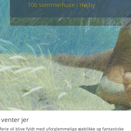
maskine
106 sommerhuse i Højby
skine
mbler
r
tsrum
venligt
keforhold
et område
tion
er til elbil
nligt
venter jer
rie vil blive fyldt med uforglemmelige øjeblikke og fantastiske