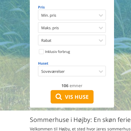
Opvaske
Pris
Vaskema
Tørretu
Min. pris
Ikkeryge
Aktivite
Maks. pris
Handicap
Gode fis
Rabat
Indhegn
Inklusiv forbrug
Aircondi
Ladestand
Huset
Energive
Soveværelser
106
emner
VIS HUSE
Sommerhuse i Højby: En skøn ferie 
Velkommen til Højby, et sted hvor jeres sommerhusfe