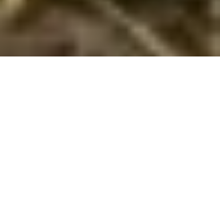
Sommerhuse i Havnsø: En skøn ferie
venter jer
En sommerhusferie i Havnsø er en uforglemmelig oplevelse,
hvor I kan nyde hinandens selskab i hyggelige omgivelser.
Denne charmerende kystby byder på en rolig og afslappende
atmosfære, hvor I kan trække stikket og nyde livets simple
glæder. Med flotte strande og en fantastisk udsigt over havet,
er der rig mulighed for at opleve naturen på tætteste hold.