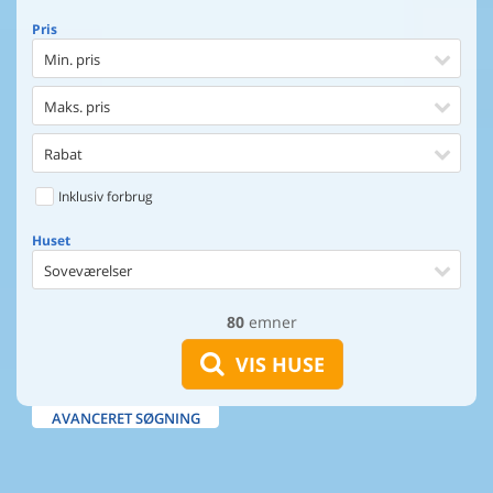
Pris
Min. pris
Maks. pris
Rabat
Inklusiv forbrug
Huset
Soveværelser
80
emner
Huset
Afstand til indkøb
VIS HUSE
Afstand til vand
AVANCERET SØGNING
Udsigt til vand
Faciliteter