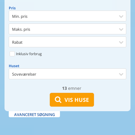
Pris
Min. pris
Maks. pris
Rabat
Inklusiv forbrug
Huset
Soveværelser
13
emner
Huset
Afstand til indkøb
VIS HUSE
Afstand til vand
AVANCERET SØGNING
Udsigt til vand
Faciliteter