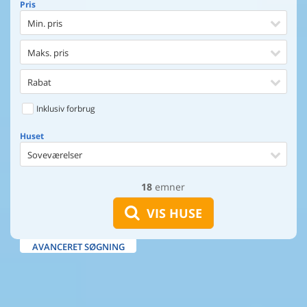
Pris
Min. pris
Maks. pris
Rabat
Inklusiv forbrug
Huset
Soveværelser
18
emner
Huset
Afstand til indkøb
VIS HUSE
Afstand til vand
AVANCERET SØGNING
Udsigt til vand
Faciliteter