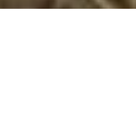
Sommerhuse i Jesolo: En skøn ferie venter
jer
Jesolo er en skøn destination for jeres næste sommerhusferie.
Med dens fantastiske beliggenhed ved Adriaterhavet, kan I se
frem til en ferie fuld af sol og strandliv. I kan nyde lange dage
på stranden, hvor I kan bygge sandslotte, tage en dukkert i
det klare vand og bare slappe af.
Hyggen er en stor del af en sommerhusferie i Jesolo. I jeres
hyggelige sommerhus kan I samles om spil, lave lækker mad
og bare nyde hinandens selskab. Efter en dag fuld af
aktiviteter, er det skønt at kunne trække sig tilbage til jeres
eget sted, hvor I kan slappe af og snakke om dagens
oplevelser.