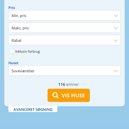
Pris
Min. pris
Maks. pris
Rabat
Inklusiv forbrug
Huset
Soveværelser
116
emner
Huset
Afstand til indkøb
VIS HUSE
Afstand til vand
AVANCERET SØGNING
Udsigt til vand
Faciliteter