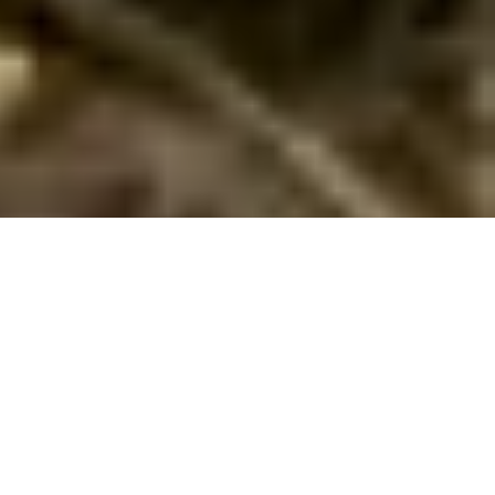
Sommerhuse i Karrebæksminde: En skøn
ferie venter jer
Glæd jer til en uforglemmelig sommerhusferie i det idylliske
Karrebæksminde! Her venter afslapning og naturoplevelser i
særklasse, der vil give jer og jeres kære et væld af skønne