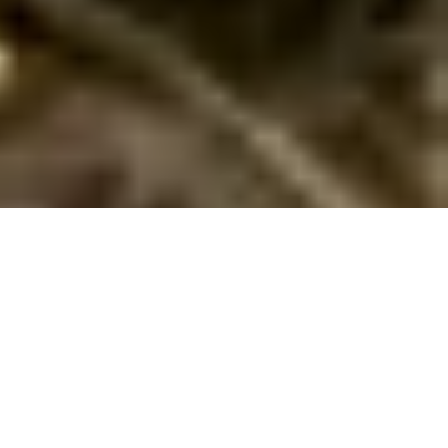
Sommerhuse i Klitmøller: En skøn ferie
venter jer
Velkommen til Klitmøller, også kendt som Cold Hawaii, et
sandt paradis for naturelskere og dem, der søger ro og hygge.