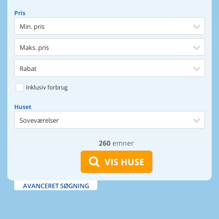
Pris
Min. pris
Maks. pris
Rabat
Inklusiv forbrug
Huset
Soveværelser
260
emner
Huset
Afstand til indkøb
VIS HUSE
Afstand til vand
AVANCERET SØGNING
Udsigt til vand
Faciliteter