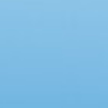
Swimmingpool
Spa
Sauna
Internet
Parabol/kabel TV
Brændeovn
Opvaskemaskine
Vaskemaskine
Tørretumbler
Ikkeryger
Aktivitetsrum
Handicapvenligt
Gode fiskeforhold
Indhegnet område
Aircondition
Ladestander til elbil
Energivenligt