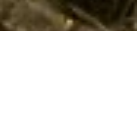
Sommerhuse i Latina: En skøn ferie venter
jer
At holde sommerhusferie i Latina, er en sand fornøjelse for
enhver familie, der værdsætter ro, hygge og uforglemmelige
naturoplevelser. Når I træder ud af jeres sommerhus, vil I
blive mødt af et malerisk landskab, hvor frodige vinmarker,
olivenlunde og det azurblå hav danner rammen om jeres
ferie. I vil hurtigt opdage, at Latina er det perfekte sted at
koble af og nyde hinandens selskab i fulde drag.
Tag på opdagelse i Latina's naturskønne omgivelser, hvor I