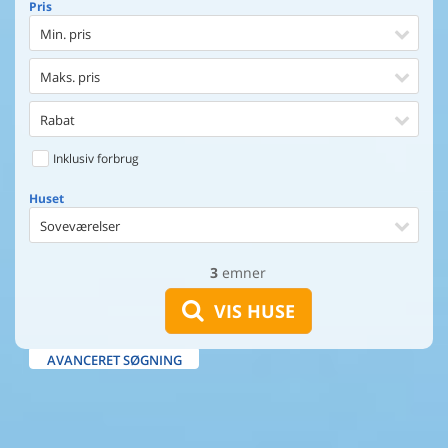
Pris
Min. pris
Maks. pris
Rabat
Inklusiv forbrug
Huset
Soveværelser
3
emner
Huset
Afstand til indkøb
VIS HUSE
Afstand til vand
AVANCERET SØGNING
Udsigt til vand
Faciliteter