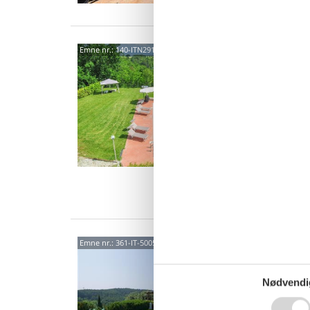
Via P
Emne nr.:
140-ITN291
Mont
4,0
Feriehu
Montaio
indhegn
12 
5 s
Ind
5005
Emne nr.:
361-IT-50050-241
4,4
Nødvendi
Bondegå
Glicine 