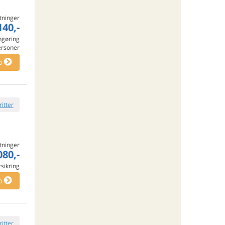
tninger
140,-
engøring
ersoner
o
ritter
tninger
080,-
rsikring
o
ritter