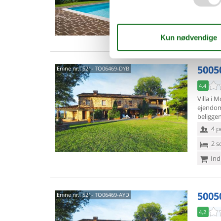
badevær
8 p
4 s
5005
Emne nr.:
521-ITO06469-DYB
4,4
Villa i 
ejendo
beligge
4 p
2 s
Ind
5005
Emne nr.:
521-ITO06469-AYD
4,2