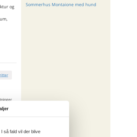
Sommerhus Montaione med hund
ktur og
rum,
ritter
tninger
483,-
aljer
rsikring
o
 så fald vil der blive