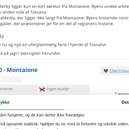
rby ligger kun en kort køretur fra Montaione. Byens unikke arkite
n anden side af Toscana.
lderby, der ligger ikke langt fra Montaione. Byens historiske cent
gader, der præsenterer jer for en del af regionens historie.
nu
 nu og nyd en uforglemmelig ferie i hjertet af Toscana!
gå på jagt i oversigten herunder.
0 - Montaione
Tilføj til favo
ersoner
Ingen husdyr
7 overna
oveværelser
2 badeværelser
11.
Fra
DKK
ykke
Det
d 70000
Inkl. rengøring og fo
Mere inf
den fungerer, og de kan derfor ikke fravælges.
 må opsamle statistik, hjælper du os med at forbedre og udvikle siden. I
VIS MERE