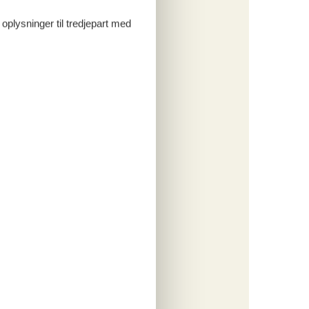
 oplysninger til tredjepart med
ritter
tninger
556,-
engøring
ersoner
o
ritter
tninger
685,-
rsikring
o