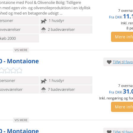
Montaione med Pool & Olivenolie Bolig: Tidligere
m med egen
vin- og olivenolieproduktion i en idyllisk
7 overna
nhed og med en betagende udsigt
11.
Fra
DKK
ersoner
1 husdyr
Inkl. r
8
p
oveværelser
2 badeværelser
Mere inf
køb 2000
VIS MERE
0 - Montaione
Tilføj til favo
personer
1 husdyr
7 overna
soveværelser
7 badeværelser
31.
Fra
DKK
Inkl. rengøring og fo
Mere inf
VIS MERE
0 - Montaione
Tilføj til favo