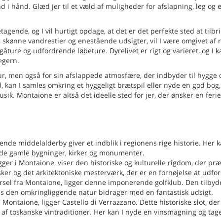
d i hånd. Glæd jer til et væld af muligheder for afslapning, leg og e
ende, og I vil hurtigt opdage, at det er det perfekte sted at tilbri
kønne vandrestier og enestående udsigter, vil I være omgivet af 
ture og udfordrende løbeture. Dyrelivet er rigt og varieret, og I 
 egern.
ur, men også for sin afslappede atmosfære, der indbyder til hygge 
, kan I samles omkring et hyggeligt brætspil eller nyde en god bog
. Montaione er altså det ideelle sted for jer, der ønsker en ferie
de middelalderby giver et indblik i regionens rige historie. Her k
de gamle bygninger, kirker og monumenter.
gger i Montaione, viser den historiske og kulturelle rigdom, der pr
er og det arkitektoniske mesterværk, der er en fornøjelse at udfor
ørsel fra Montaione, ligger denne imponerende golfklub. Den tilbyd
ens den omkringliggende natur bidrager med en fantastisk udsigt.
 Montaione, ligger Castello di Verrazzano. Dette historiske slot, der
n af toskanske vintraditioner. Her kan I nyde en vinsmagning og tag