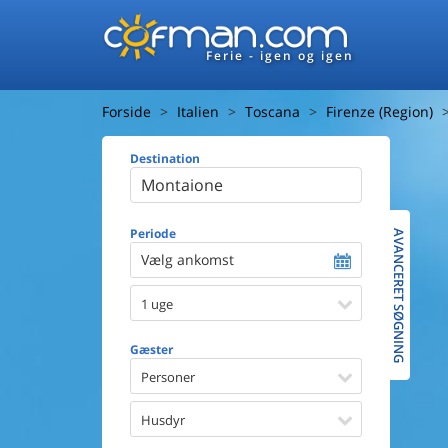
Ferie - igen og igen
Forside
Italien
Toscana
Firenze (Region)
Destination
Huset
Afstand ti
Afstand ti
Periode
AVANCERET SØGNING
Vælg ankomst
Udsigt ti
1 uge
Faciliteter
Swimmin
Gæster
Spa
Sauna
Personer
Internet
Parabol/
Husdyr
Brænde