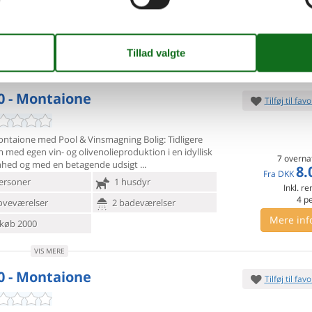
else og stue/køkken. De ligger på
Inkl. r
ersoner
1 husdyr
8
p
oveværelser
2 badeværelser
Mere inf
VIS MERE
0 - Montaione
Tilføj til favo
Montaione med Pool & Vinsmagning Bolig: Tidligere
m med egen
vin- og olivenolieproduktion i en idyllisk
7 overna
nhed og med en betagende udsigt
8.
Fra
DKK
ersoner
1 husdyr
Inkl. r
4
p
oveværelser
2 badeværelser
Mere inf
køb 2000
VIS MERE
0 - Montaione
Tilføj til favo