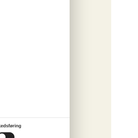
ritter
tninger
609,-
engøring
o
ritter
edsføring
tninger
523,-