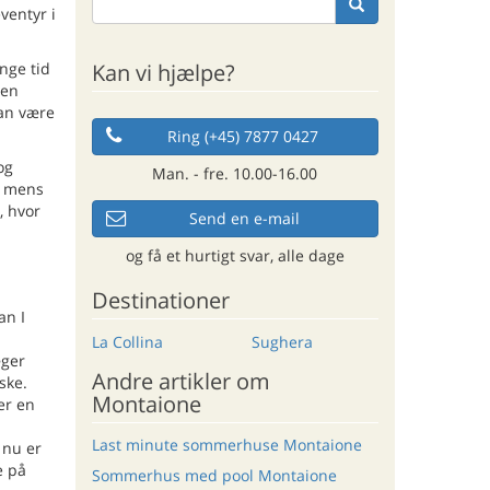
ventyr i
Kan vi hjælpe?
nge tid
ren
kan være
Ring (+45) 7877 0427
og
Man. - fre. 10.00-16.00
, mens
, hvor
Send en e-mail
og få et hurtigt svar, alle dage
Destinationer
an I
La Collina
Sughera
æger
Andre artikler om
ske.
Montaione
er en
Last minute sommerhuse Montaione
 nu er
e på
Sommerhus med pool Montaione