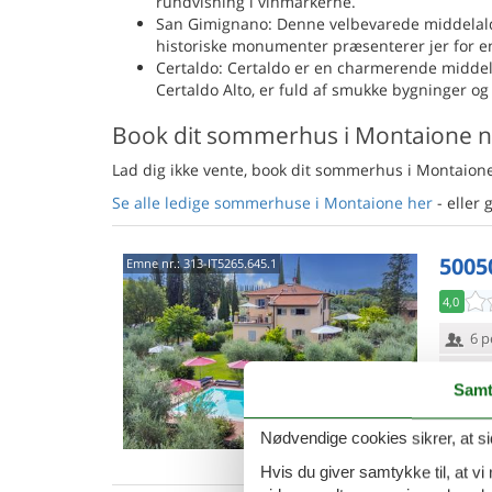
rundvisning i vinmarkerne.
San Gimignano: Denne velbevarede middelalde
historiske monumenter præsenterer jer for e
Certaldo: Certaldo er en charmerende middela
Certaldo Alto, er fuld af smukke bygninger og 
Book dit sommerhus i Montaione 
Lad dig ikke vente, book dit sommerhus i Montaione
Se alle ledige sommerhuse i Montaione her
- eller 
5005
Emne nr.:
313-IT5265.645.1
4,0
6 p
3 s
Samt
Van
Nødvendige cookies sikrer, at si
Hvis du giver samtykke til, at vi