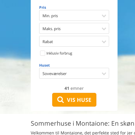
Opvaske
Pris
Vaskema
Tørretu
Min. pris
Ikkeryge
Aktivite
Maks. pris
Handicap
Gode fis
Rabat
Indhegn
Inklusiv forbrug
Aircondi
Ladestand
Huset
Energive
Soveværelser
41
emner
VIS HUSE
Sommerhuse i Montaione: En skøn f
Velkommen til Montaione, det perfekte sted for jer