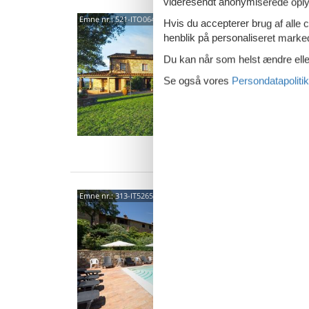
videresendt anonymiserede oplys
5005
Emne nr.:
521-ITO06469-EYC
Hvis du accepterer brug af alle c
henblik på personaliseret marke
4,4
Du kan når som helst ændre eller
Ejendom
ejendom
Se også vores
Persondatapolitik
beligge
6 p
3 s
Ind
5005
Emne nr.:
313-IT5265.955.6
4,8
8 p
3 s