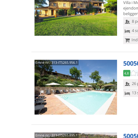
Villa i 
ejendo
beligge
8 p
4 s
Ind
5005
Emne nr.:
313-IT5265.956.1
4,8
26 
13 
5005
Emne nr.:
313-IT5265.895.1