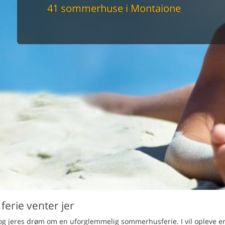
maskine
41 sommerhuse i Montaione
skine
mbler
r
tsrum
venligt
keforhold
et område
tion
er til elbil
nligt
erie venter jer
 og jeres drøm om en uforglemmelig sommerhusferie. I vil opleve e