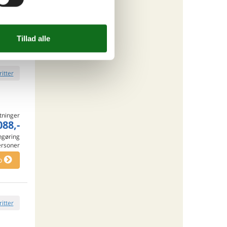
engøring
ersoner
o
ritter
tninger
088,-
engøring
ersoner
o
ritter