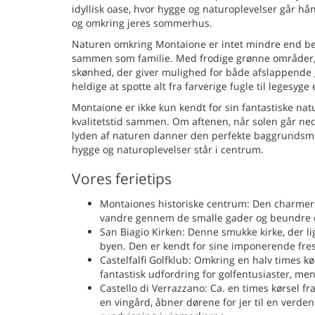
idyllisk oase, hvor hygge og naturoplevelser går hån
og omkring jeres sommerhus.
Naturen omkring Montaione er intet mindre end betag
sammen som familie. Med frodige grønne områder, s
skønhed, der giver mulighed for både afslappende gå
heldige at spotte alt fra farverige fugle til legesyge
Montaione er ikke kun kendt for sin fantastiske nat
kvalitetstid sammen. Om aftenen, når solen går ned
lyden af naturen danner den perfekte baggrundsmusik
hygge og naturoplevelser står i centrum.
Vores ferietips
Montaiones historiske centrum: Den charmeren
vandre gennem de smalle gader og beundre 
San Biagio Kirken: Denne smukke kirke, der li
byen. Den er kendt for sine imponerende fresk
Castelfalfi Golfklub: Omkring en halv times k
fantastisk udfordring for golfentusiaster, m
Castello di Verrazzano: Ca. en times kørsel fra
en vingård, åbner dørene for jer til en verde