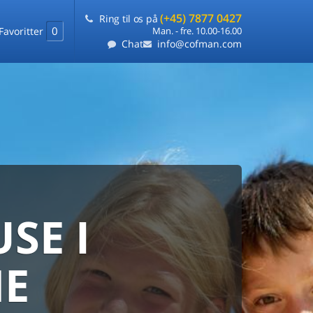
(+45) 7877 0427
Ring til os på
0
Favoritter
Man. - fre. 10.00-16.00
Chat
info@cofman.com
SE I
MED
RKS
DLEJNING
E
ts laveste pris
på ét sted