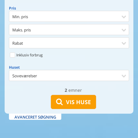
Pris
Min. pris
Maks. pris
Rabat
Inklusiv forbrug
Huset
Soveværelser
2
emner
Huset
Afstand til indkøb
VIS HUSE
Afstand til vand
AVANCERET SØGNING
Udsigt til vand
Faciliteter