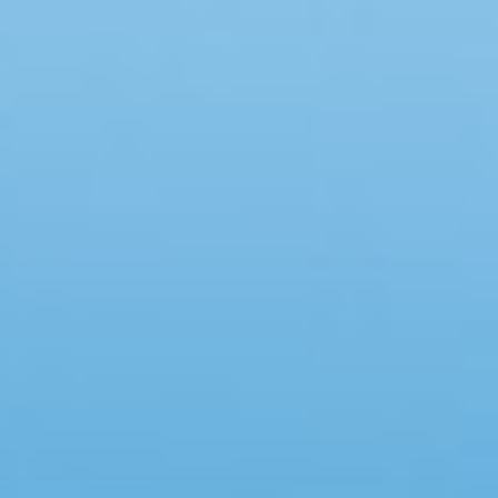
Swimmingpool
Spa
Sauna
Internet
Parabol/kabel TV
Brændeovn
Opvaskemaskine
Vaskemaskine
Tørretumbler
Ikkeryger
Aktivitetsrum
Handicapvenligt
Gode fiskeforhold
Indhegnet område
Aircondition
Ladestander til elbil
Energivenligt