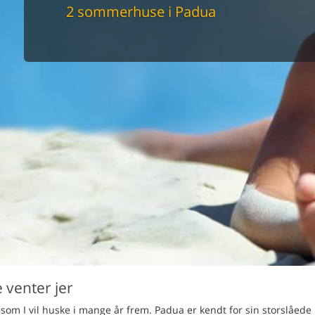
maskine
2 sommerhuse i Padua
skine
mbler
r
tsrum
venligt
keforhold
et område
tion
er til elbil
nligt
 venter jer
som I vil huske i mange år frem. Padua er kendt for sin storslåede