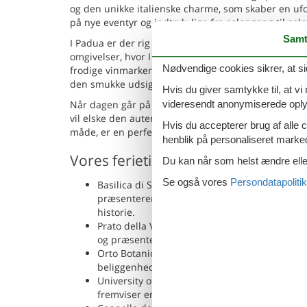
og den unikke italienske charme, som skaber en uf
på nye eventyr og indtryk, lige fra solopgang til so
Samt
I Padua er der rig mulighed for at nyde hyggelige 
omgivelser, hvor I kan opleve den lokale flora og 
Nødvendige cookies sikrer, at si
frodige vinmarker og idylliske floder. Dette er en f
den smukke udsigt.
Hvis du giver samtykke til, at vi
Når dagen går på hæld, kan I samles i jeres sommer
videresendt anonymiserede oplys
vil elske den autentiske italienske mad, mens I tale
Hvis du accepterer brug af alle c
måde, er en perfekt måde at nyde jeres ferie i Padu
henblik på personaliseret marke
Vores ferietips
Du kan når som helst ændre eller
Se også vores
Persondatapolitik
Basilica di Sant’Antonio: Denne storslåede bas
præsenterer en fascinerende blanding af gotisk
historie.
Prato della Valle: Dette er Italiens største p
og præsenterer et vidunderligt sted for en af
Orto Botanico 1545 i Padua: Som verdens ælds
beliggenhed, repræsenterer denne have et vær
University of Padua: Et af Europas ældste univ
fremviser en dybdegående forståelse af regi