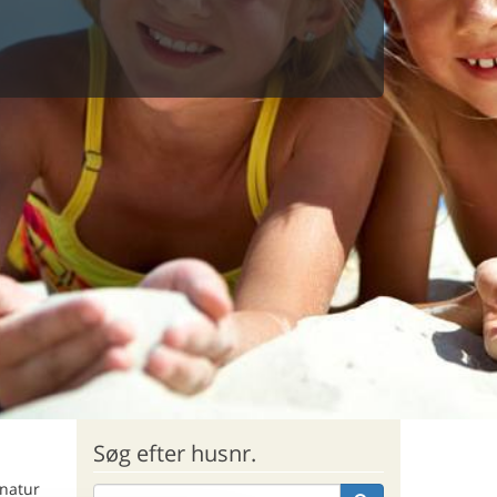
Søg efter husnr.
 natur