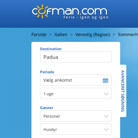
Ferie - igen og igen
Forside
Italien
Venedig (Region)
Sommerhu
Destination
Huset
Afstand ti
Afstand ti
Periode
AVANCERET SØGNING
Vælg ankomst
Udsigt ti
1 uge
Faciliteter
Swimmin
Gæster
Spa
Sauna
Personer
Internet
Parabol/
Husdyr
Brænde