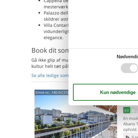
Cappella degli Scrovegni: Denne kapel er kend
mesterværker inden for vestlig kunst. Den giv
Palazzo della Ragione: Dette massive middela
skildrer astrologiske scener. Det giver et indbli
Villa Contarini: Beliggende i Piazzola sul Bre
vidunderligt eksempel på italiensk renæssance
elegance.
Book dit sommerhus i Padua nu
Nødvendi
Gå ikke glip af muligheden for at nyde den charm
kultur helt tæt på!
Se alle ledige sommerhuse i Padua her
- eller gå p
Via 
Emne nr.:
140-IVC318
Ter
4,0
En moder
Abano 
ophold. 
6 p