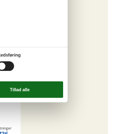
igste
er, der
illa et
orhed og
edsføring
lienske
ritter
tninger
736,-