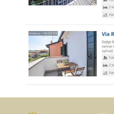
2 s
Van
Via 
Emne nr.:
140-IVC319
Dejligt 
venner 
ophold.
5 p
2 s
Van