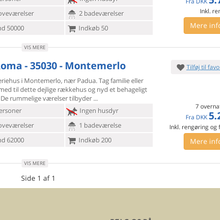
Fra
DKK
Inkl. r
oveværelser
2 badeværelser
Mere inf
d 50000
Indkøb 50
VIS MERE
Roma - 35030 - Montemerlo
Tilføj til favo
feriehus i Montemerlo, nær Padua. Tag familie eller
med til
dette dejlige rækkehus og nyd et behageligt
 De rummelige værelser tilbyder
7 overna
ersoner
Ingen husdyr
5.
Fra
DKK
oveværelser
1 badeværelse
Inkl. rengøring og
d 62000
Indkøb 200
Mere inf
VIS MERE
Side 1 af 1