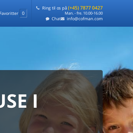
(+45) 7877 0427
Ring til os på
0
Favoritter
Man. - fre. 10.00-16.00
Chat
info@cofman.com
SE I
MED
RKS
DLEJNING
ts laveste pris
på ét sted