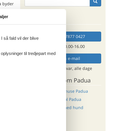
a byder
aljer
Kan vi hjælpe?
ker,
uft og
Ring (+45) 7877 0427
 så fald vil der blive
ddag. I
Man. - fre. 10.00-16.00
enne
 oplysninger til tredjepart med
Send en e-mail
og få et hurtigt svar, alle dage
Den
Andre artikler om Padua
Last minute sommerhuse Padua
statuer
Sommerhus med pool Padua
d.
Sommerhus Padua med hund