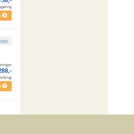
engøring
o
ritter
tninger
288,-
 forbrug
o