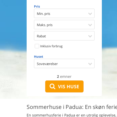
Opvaske
Pris
Vaskema
Tørretu
Min. pris
Ikkeryge
Aktivite
Maks. pris
Handicap
Gode fis
Rabat
Indhegn
Inklusiv forbrug
Aircondi
Ladestand
Huset
Energive
Soveværelser
2
emner
VIS HUSE
Sommerhuse i Padua: En skøn ferie
En sommerhusferie i Padua er en utrolig oplevelse, 