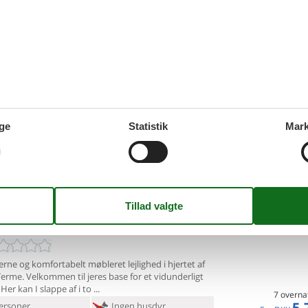
t for sin enestående fresko-dekoration af Giotto og er en af de vigt
er en dybdegående forståelse af middelalderlig kunst og kultur.
lderlige rådhus og retsbygning har en stor hal dekoreret med fresk
k i det historiske og kulturelle liv i Padua.
nta, lidt over en halv times kørsel fra Padua, er denne imponerende v
arkitektur. Den giver en dyb forståelse af regionens historiske st
ge
Statistik
Mark
erende atmosfære i Padua, book dit sommerhus nu og mærk den ita
å jagt i oversigten herunder.
Gaspare Gozzi - 35031 - Abano
Tilføj til favo
me
ne og komfortabelt møbleret lejlighed i hjertet af
Terme.
Velkommen til jeres base for et vidunderligt
Her kan I slappe af i to
7 overna
5.
ersoner
Ingen husdyr