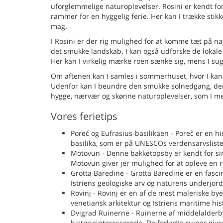
uforglemmelige naturoplevelser. Rosini er kendt fo
rammer for en hyggelig ferie. Her kan I trække stikk
mag.
I Rosini er der rig mulighed for at komme tæt på n
det smukke landskab. I kan også udforske de lokale s
Her kan I virkelig mærke roen sænke sig, mens I sug
Om aftenen kan I samles i sommerhuset, hvor I kan 
Udenfor kan I beundre den smukke solnedgang, der kas
hygge, nærvær og skønne naturoplevelser, som I me
Vores ferietips
Poreč og Eufrasius-basilikaen - Poreč er en h
basilika, som er på UNESCOs verdensarvsliste. B
Motovun - Denne bakketopsby er kendt for si
Motovun giver jer mulighed for at opleve en r
Grotta Baredine - Grotta Baredine er en fasci
Istriens geologiske arv og naturens underjord
Rovinj - Rovinj er en af de mest maleriske bye
venetiansk arkitektur og Istriens maritime his
Dvigrad Ruinerne - Ruinerne af middelalderb
historieinteresserede. De forladte ruiner give