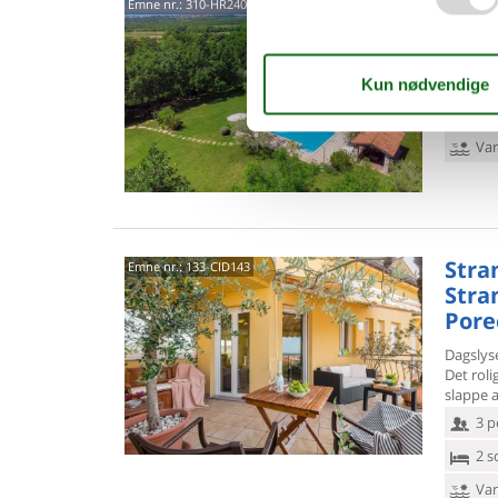
5244
Emne nr.:
310-HR2406.200.1
4,8
6 p
2 s
Van
Stran
Emne nr.:
133-CID143
Stran
Pore
Dagslys
Det rol
slappe 
3 p
2 s
Van