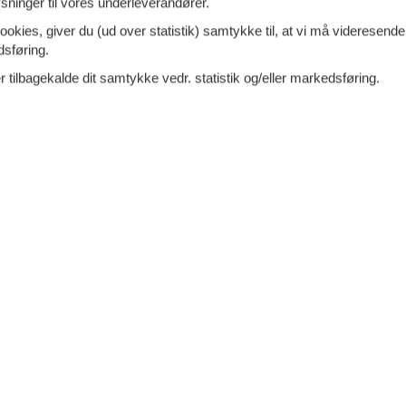
ninger til vores underleverandører.
15.
personer
1 husdyr
Fra
DKK
ookies, giver du (ud over statistik) samtykke til, at vi må videresende
Inkl. rengøring og
oveværelser
4 badeværelser
dsføring.
Mere inf
d 4000
Indkøb 1500
 tilbagekalde dit samtykke vedr. statistik og/eller markedsføring.
VIS MERE
ici kod Nove Vasi - 52440 -
Tilføj til favo
c
ersoner
Ingen husdyr
oveværelser
2 badeværelser
7 overna
20.
Fra
DKK
Mere inf
VIS MERE
ci - Porec-Tar-Vabriga - 52440 -
Tilføj til favo
c