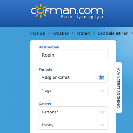
Ferie - igen og igen
Forside
Kroatien
Istrien
Centrale Istrien
Destination
Huset
Afstand ti
Afstand ti
Periode
AVANCERET SØGNING
Vælg ankomst
Udsigt ti
1 uge
Faciliteter
Swimmin
Gæster
Spa
Sauna
Personer
Internet
Parabol/
Husdyr
Brænde