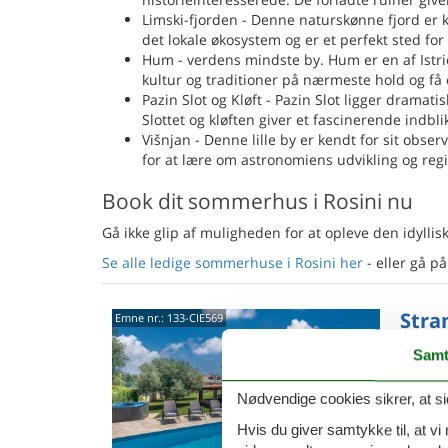
Limski-fjorden - Denne naturskønne fjord er ke
det lokale økosystem og er et perfekt sted for
Hum - verdens mindste by. Hum er en af Istri
kultur og traditioner på nærmeste hold og få 
Pazin Slot og Kløft - Pazin Slot ligger dramati
Slottet og kløften giver et fascinerende indbl
Višnjan - Denne lille by er kendt for sit obse
for at lære om astronomiens udvikling og regi
Book dit sommerhus i Rosini nu
Gå ikke glip af muligheden for at opleve den idyll
Se alle ledige sommerhuse i Rosini her
- eller gå på
Stran
Emne nr.:
133-CIE569
Nova
Samt
5,0
Nødvendige cookies sikrer, at si
Kun få k
komfort
Hvis du giver samtykke til, at vi
behageli