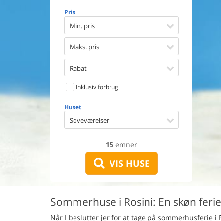
Opvaske
Pris
Vaskema
Tørretu
Min. pris
Ikkeryge
Aktivite
Maks. pris
Handicap
Gode fis
Rabat
Indhegn
Inklusiv forbrug
Aircondi
Ladestand
Huset
Energive
Soveværelser
15
emner
VIS HUSE
Sommerhuse i Rosini: En skøn ferie
Når I beslutter jer for at tage på sommerhusferie i 