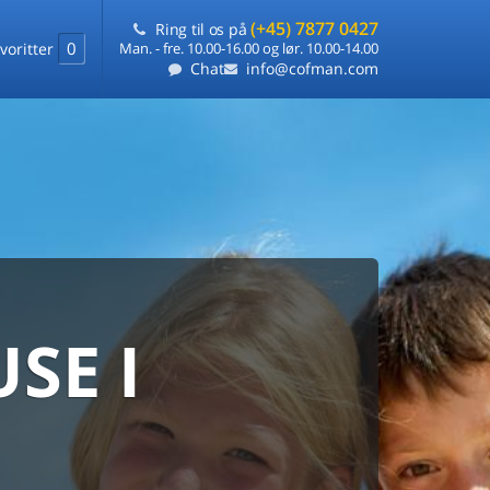
(+45) 7877 0427
Ring til os på
0
voritter
Man. - fre. 10.00-16.00 og lør. 10.00-14.00
Chat
info@cofman.com
SE I
MED
RKS
DLEJNING
ts laveste pris
på ét sted