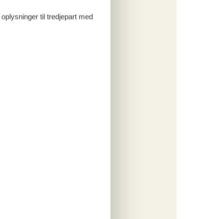
704,-
 oplysninger til tredjepart med
 forbrug
o
ritter
tninger
170,-
o
ritter