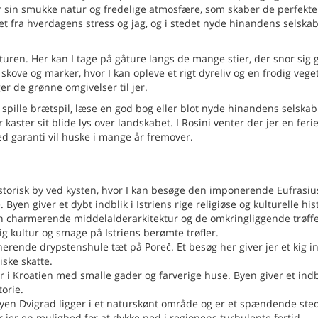
r sin smukke natur og fredelige atmosfære, som skaber de perfekte
et fra hverdagens stress og jag, og i stedet nyde hinandens selskab
aturen. Her kan I tage på gåture langs de mange stier, der snor si
kove og marker, hvor I kan opleve et rigt dyreliv og en frodig vege
er de grønne omgivelser til jer.
spille brætspil, læse en god bog eller blot nyde hinandens selskab
ter sit blide lys over landskabet. I Rosini venter der jer en ferie
d garanti vil huske i mange år fremover.
istorisk by ved kysten, hvor I kan besøge den imponerende Eufrasiu
yen giver et dybt indblik i Istriens rige religiøse og kulturelle hist
n charmerende middelalderarkitektur og de omkringliggende trøffe
ig kultur og smage på Istriens berømte trøfler.
nerende drypstenshule tæt på Poreč. Et besøg her giver jer et kig in
iske skatte.
r i Kroatien med smalle gader og farverige huse. Byen giver et indbl
torie.
yen Dvigrad ligger i et naturskønt område og er et spændende sted
r jer en mulighed for at dykke ned i regionens turbulente fortid.