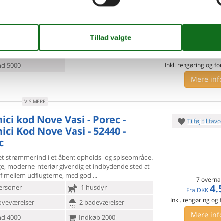
6 - Porec/Nova Vas
Tilføj til favo
ersoner
Ingen husdyr
7 overna
oveværelser
2 badeværelser
5.
Fra
DKK
d 5000
Inkl. rengøring og fo
Mere inf
VIS MERE
ici kod Nove Vasi - Porec -
Tilføj til favo
ici Kod Nove Vasi - 52440 -
c
et strømmer ind i et åbent opholds- og spiseområde.
ige, moderne
interiør giver dig et indbydende sted at
af mellem udflugterne, med god
7 overna
4.
ersoner
1 husdyr
Fra
DKK
Inkl. rengøring og
oveværelser
2 badeværelser
Mere inf
d 4000
Indkøb 2000