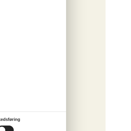
tninger
608,-
 forbrug
o
ritter
tninger
354,-
 forbrug
o
edsføring