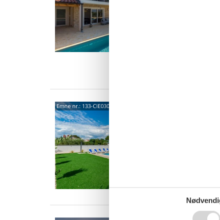
Denne s
udendør
afslappe
8 p
4 s
Van
Rosin
Emne nr.:
133-CIE030
Skønt f
swimmin
to famil
8 p
4 s
Van
Nødvendi