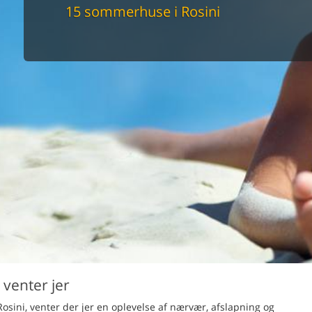
maskine
15 sommerhuse i Rosini
skine
mbler
r
tsrum
venligt
keforhold
et område
tion
er til elbil
nligt
 venter jer
Rosini, venter der jer en oplevelse af nærvær, afslapning og