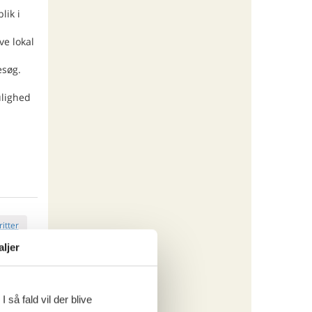
lik i
ve lokal
esøg.
ulighed
ritter
aljer
 så fald vil der blive
tninger