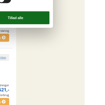
ritter
tninger
730,-
rsikring
o
ritter
tninger
521,-
 forbrug
o