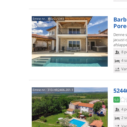
Barbi
Emne nr.:
133-CLS043
Pore
Denne sk
jacuzzi 
afslappe
8 p
4 s
Van
5244
Emne nr.:
310-HR2406.201.1
5,0
4 p
2 s
Van