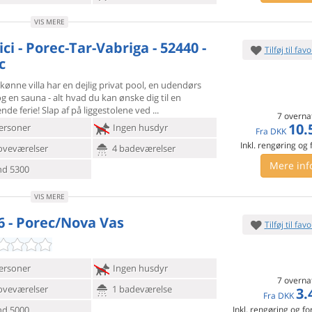
VIS MERE
ci - Porec-Tar-Vabriga - 52440 -
Tilføj til favo
c
ønne villa har en dejlig privat pool, en udendørs
og en sauna -
alt hvad du kan ønske dig til en
nde ferie! Slap af på liggestolene ved
7 overna
10.
ersoner
Ingen husdyr
Fra
DKK
Inkl. rengøring og
oveværelser
4 badeværelser
Mere inf
d 5300
VIS MERE
6 - Porec/Nova Vas
Tilføj til favo
ersoner
Ingen husdyr
7 overna
oveværelser
1 badeværelse
3.
Fra
DKK
d 5000
Inkl. rengøring og fo