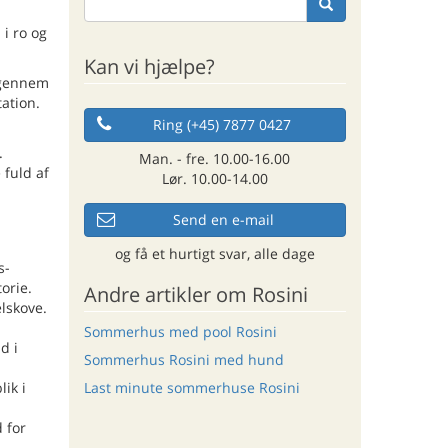
 i ro og
Kan vi hjælpe?
g gennem
tation.
Ring (+45) 7877 0427
.
Man. - fre. 10.00-16.00
 fuld af
Lør. 10.00-14.00
Send en e-mail
og få et hurtigt svar, alle dage
s-
orie.
Andre artikler om Rosini
lskove.
Sommerhus med pool Rosini
d i
Sommerhus Rosini med hund
ik i
Last minute sommerhuse Rosini
 for