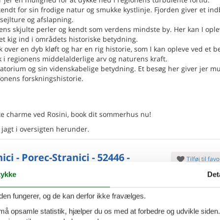
ndt for sin frodige natur og smukke kystlinje. Fjorden giver et indb
 sejlture og afslapning.
ens skjulte perler og kendt som verdens mindste by. Her kan I ople
et kig ind i områdets historiske betydning.
sk over en dyb kløft og har en rig historie, som I kan opleve ved et b
ik i regionens middelalderlige arv og naturens kraft.
rvatorium og sin videnskabelige betydning. Et besøg her giver jer m
onens forskningshistorie.
iske charme ved Rosini, book dit sommerhus nu!
 jagt i oversigten herunder.
ici - Porec-Stranici - 52446 -
Tilføj til favo
 Vas
ykke
Det
den fungerer, og de kan derfor ikke fravælges.
ilometer fra Porec ligger dette feriehus. Det er
abelt indrettet
og giver jer mulighed for et meget
 må opsamle statistik, hjælper du os med at forbedre og udvikle siden. I
gt ophold. I stueetagen ligger
7 overna