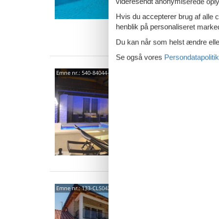
videresendt anonymiserede oplys
10 
Hvis du accepterer brug af alle c
4 s
henblik på personaliseret marke
Van
Du kan når som helst ændre eller
Se også vores
Persondatapolitik
Stran
Emne nr.:
540-84044-62672
Pore
6 p
3 s
Barbi
Emne nr.:
133-CLS042
Pore
5,0