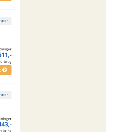
ritter
tninger
511,-
 forbrug
o
ritter
tninger
443,-
rsikring