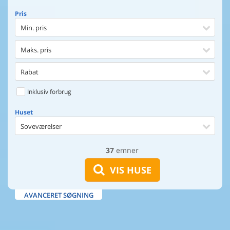
Pris
Min. pris
Maks. pris
Rabat
Inklusiv forbrug
Huset
Soveværelser
37
emner
Huset
Afstand til indkøb
VIS HUSE
Afstand til vand
AVANCERET SØGNING
Udsigt til vand
Faciliteter