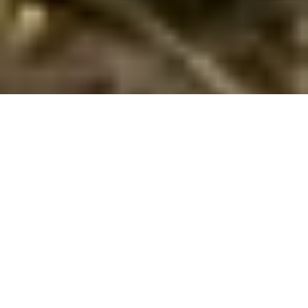
Sommerhuse i Rovinjsko Selo: En skøn
ferie venter jer
Velkommen til Rovinjsko Selo! I vil uden tvivl få en
uforglemmelig sommerhusferie i dette charmerende område.
Områdets naturlige skønhed og ro vil helt sikkert give jeres
familie en hyggelig og afslappende tid sammen. Her kan I
nyde hinandens selskab væk fra den travle hverdag, omgivet
af rolige landskaber.