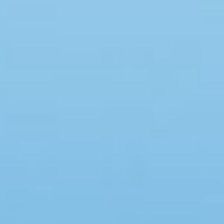
Swimmingpool
Spa
Sauna
Internet
Parabol/kabel TV
Brændeovn
Opvaskemaskine
Vaskemaskine
Tørretumbler
Ikkeryger
Aktivitetsrum
Handicapvenligt
Gode fiskeforhold
Indhegnet område
Aircondition
Ladestander til elbil
Energivenligt