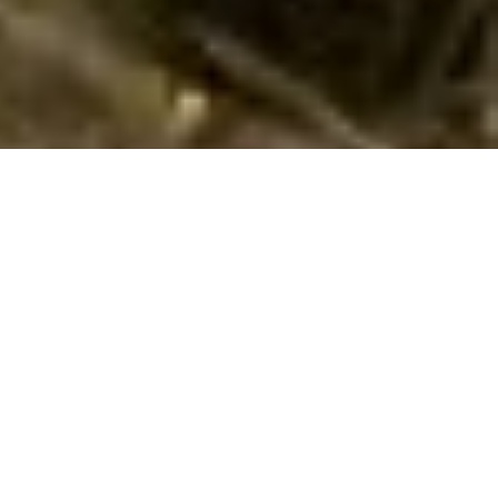
Sommerhuse i Sødring: En skøn ferie
venter jer
Velkommen til Sødring, et sted hvor I og jeres familie kan nyde
en afslappende og mindeværdig sommerhusferie. Her kan I
forvente en ferie fuld af hygge og unikke naturoplevelser.
Sødring er kendt for sin fantastiske natur, som vil give jer rig
mulighed for at tilbringe tid sammen i rolige, naturskønne
omgivelser.