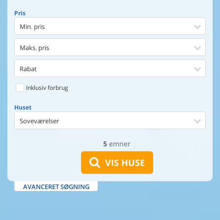
Pris
Min. pris
Maks. pris
Rabat
Inklusiv forbrug
Huset
Soveværelser
5
emner
Huset
Afstand til indkøb
VIS HUSE
Afstand til vand
AVANCERET SØGNING
Udsigt til vand
Faciliteter