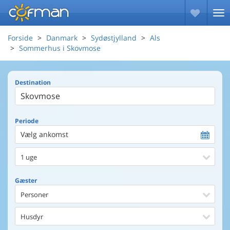
Forside
Danmark
Sydøstjylland
Als
Sommerhus i Skovmose
Destination
Periode
Vælg ankomst
1 uge
Gæster
Personer
Husdyr