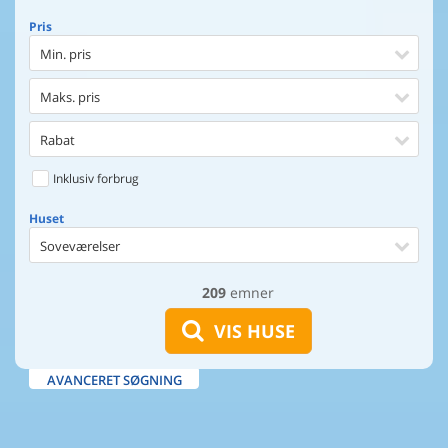
Pris
Min. pris
Maks. pris
Rabat
Inklusiv forbrug
Huset
Soveværelser
209
emner
Huset
Afstand til indkøb
VIS HUSE
Afstand til vand
AVANCERET SØGNING
Udsigt til vand
Faciliteter