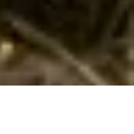
Sommerhuse i Skovmose: En skøn ferie