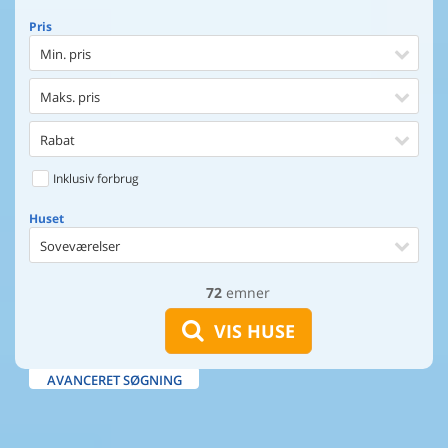
Pris
Min. pris
Maks. pris
Rabat
Inklusiv forbrug
Huset
Soveværelser
72
emner
Huset
Afstand til indkøb
VIS HUSE
Afstand til vand
AVANCERET SØGNING
Udsigt til vand
Faciliteter