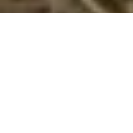
Sommerhuse i Trogir: En skøn ferie venter
jer
Velkommen til Trogir, et sandt paradis for jer, der ønsker en
ferie fyldt med hygge og fantastiske naturoplevelser. Trogir er
kendt for sin storslåede natur og rolige atmosfære og er
derfor det ideelle sted for jer, der ønsker en afslappende ferie
i det fri. Her er der rig mulighed for at nyde hinandens
selskab i fred og ro, mens I lader op i de smukke omgivelser.
Trogir byder på en mangfoldighed af naturoplevelser, som I
kan udforske sammen. De frodige skove og blomstrende
marker indbyder til lange gåture, hvor I kan opleve det lokale
dyreliv på nært hold. Stranden er ligeledes et oplagt sted for