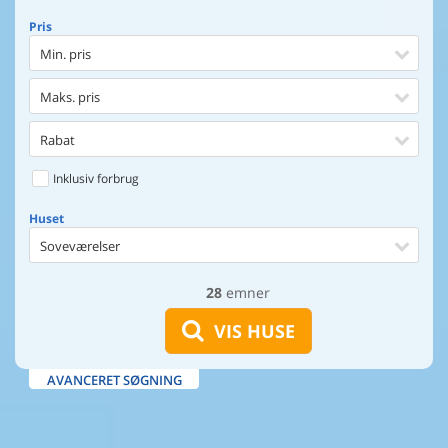
Pris
Min. pris
Maks. pris
Rabat
Inklusiv forbrug
Huset
Soveværelser
28
emner
Huset
Afstand til indkøb
VIS HUSE
Afstand til vand
AVANCERET SØGNING
Udsigt til vand
Faciliteter