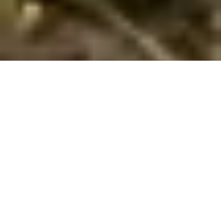
Sommerhuse i Valledoria: En skøn ferie
venter jer
Velkommen til Valledoria, et fantastisk sted for jeres familie til
at tilbringe en uforglemmelig sommerhusferie. Her vil I finde
en perfekt blanding af hygge og naturoplevelser, der vil
efterlade varige indtryk. Fra det øjeblik I ankommer, vil I
mærke den fredelige atmosfære, der gør Valledoria til det
ideelle sted at slappe af og genoplade batterierne.