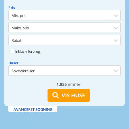
Pris
Min. pris
Maks. pris
Rabat
Inklusiv forbrug
Huset
Soveværelser
1.855
emner
Huset
Afstand til indkøb
VIS HUSE
Afstand til vand
AVANCERET SØGNING
Udsigt til vand
Faciliteter