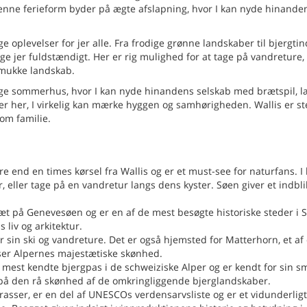
enne ferieform byder på ægte afslapning, hvor I kan nyde hinande
e oplevelser for jer alle. Fra frodige grønne landskaber til bjergtin
age jer fuldstændigt. Her er rig mulighed for at tage på vandreture,
 smukke landskab.
elige sommerhus, hvor I kan nyde hinandens selskab med brætspil, 
er her, I virkelig kan mærke hyggen og samhørigheden. Wallis er st
om familie.
nd en times kørsel fra Wallis og er et must-see for naturfans. I
 eller tage på en vandretur langs dens kyster. Søen giver et indblik
å tæt på Genevesøen og er en af de mest besøgte historiske steder i 
 liv og arkitektur.
 sin ski og vandreture. Det er også hjemsted for Matterhorn, et af
iser Alpernes majestætiske skønhed.
e mest kendte bjergpas i de schweiziske Alper og er kendt for sin 
e på den rå skønhed af de omkringliggende bjerglandskaber.
rasser, er en del af UNESCOs verdensarvsliste og er et vidunderligt