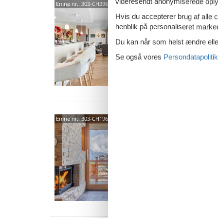
videresendt anonymiserede oplys
3963
Emne nr.:
303-CH3962.180.16
Hvis du accepterer brug af alle c
5,0
henblik på personaliseret marke
6 p
Du kan når som helst ændre eller
3 s
Se også vores
Persondatapolitik
Van
1997
Emne nr.:
303-CH1961.421.4
4,6
8 p
3 s