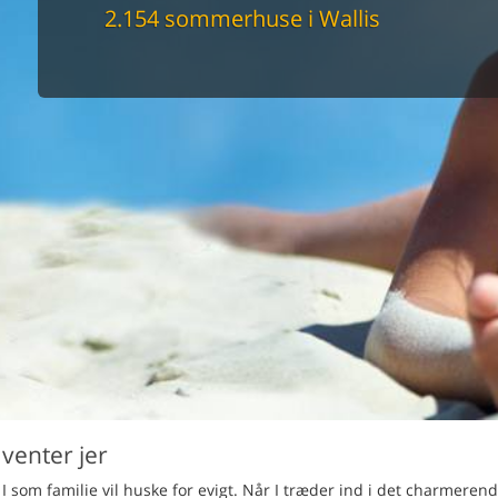
maskine
2.154 sommerhuse i Wallis
skine
mbler
r
tsrum
venligt
keforhold
et område
tion
er til elbil
nligt
venter jer
I som familie vil huske for evigt. Når I træder ind i det charmeren