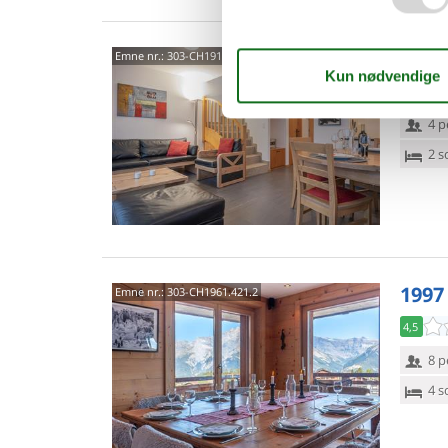
1911
Emne nr.:
303-CH1912.150.10
4,7
4 p
2 s
1997
Emne nr.:
303-CH1961.421.2
4,5
8 p
4 s