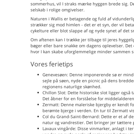
sommerhus, vil I straks mærke hyggen brede sig. D
selskab i rolige omgivelser.
Naturen i Wallis er betagende og fuld af vidunderlig
strækker sig mod himlen - det er et syn, der vil bet
cykelture eller blot slappe af og nyde synet af det
Om aftenen kan I trække jer tilbage til jeres hygg
bøger eller bare snakke om dagens oplevelser. Det 
hvor I kan skabe uforglemmelige minder sammen s
Vores ferietips
Genevesøen: Denne imponerende sø er mindre e
sejle på søen, nyde en picnic på dens bredder,
regionens naturlige skønhed.
Chillon Slot: Dette historiske slot ligger ogs
Det åbner for en forståelse for middelalderens
Zermatt: Denne maleriske bjergby er kendt for
berømte bjerge i verden. En tur til Zermatt v
Col du Grand-Saint-Bernard: Dette er et af d
natur og vandrestier. Det bringer jer tætter
Lavaux vingårde: Disse vinmarker, anlagt i ter