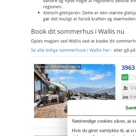
vandre og nyde nogle af regionens bedste vine
regionen.
Aletsch-gletsjeren: Dette er den største glets
gør det muligt at forstå kraften og skønheden
Book dit sommerhus i Wallis nu
Oplev magien ved Wallis ved at booke dit sommerhus
Se alle ledige sommerhuse i Wallis her
- eller gå på
3963
Emne nr.:
303-CH3962.180.18
4,8
12 
6 s
Van
Samt
Nødvendige cookies sikrer, at si
Hvis du giver samtykke til, at vi