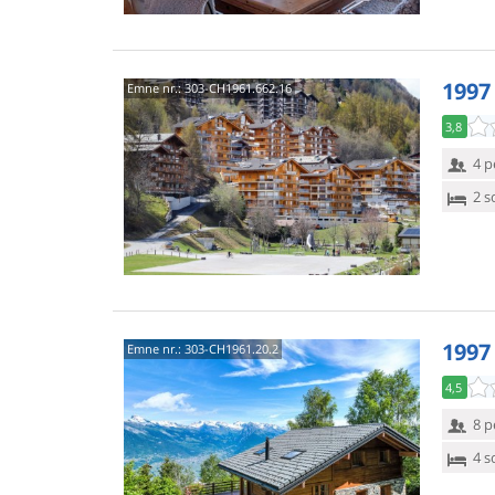
1997
Emne nr.:
303-CH1961.662.16
3,8
4 p
2 s
1997
Emne nr.:
303-CH1961.20.2
4,5
8 p
4 s