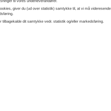
ninger til vores underleverandører.
 - Crans-Montana
Tilføj til favo
ookies, giver du (ud over statistik) samtykke til, at vi må videresende
dsføring.
ersoner
1 husdyr
 tilbagekalde dit samtykke vedr. statistik og/eller markedsføring.
7 overna
oveværelser
3 badeværelser
28.
Fra
DKK
d 20
Inkl. rengøring og fo
Mere inf
VIS MERE
 - Nendaz
Tilføj til favo
ersoner
Ingen husdyr
7 overna
oveværelser
3 badeværelser
15.
Fra
DKK
Inkl. rengøring og fo
Mere inf
VIS MERE