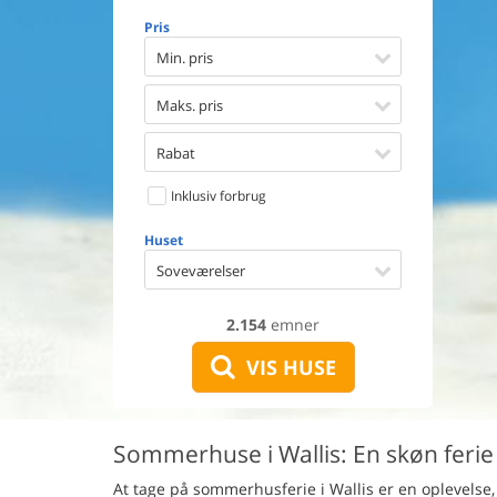
Opvaske
Pris
Vaskema
Tørretu
Min. pris
Ikkeryge
Aktivite
Maks. pris
Handicap
Gode fis
Rabat
Indhegn
Inklusiv forbrug
Aircondi
Ladestand
Huset
Energive
Soveværelser
2.154
emner
VIS HUSE
Sommerhuse i Wallis: En skøn ferie 
At tage på sommerhusferie i Wallis er en oplevelse, 