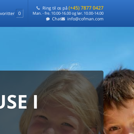
(+45) 7877 0427
Ring til os på
0
voritter
Man. - fre. 10.00-16.00 og lør. 10.00-14.00
Chat
info@cofman.com
SE I
MED
RKS
DLEJNING
ts laveste pris
på ét sted