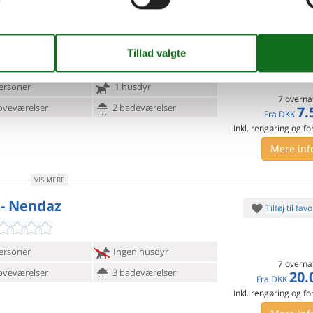
VIS MERE
 - Ovronnaz
Tilføj til favo
ersoner
1 husdyr
7 overna
oveværelser
2 badeværelser
7.
Fra
DKK
Inkl. rengøring og fo
Mere inf
VIS MERE
 - Nendaz
Tilføj til favo
ersoner
Ingen husdyr
7 overna
oveværelser
3 badeværelser
20.
Fra
DKK
Inkl. rengøring og fo