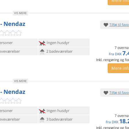
Mere inf
VIS MERE
 - Nendaz
Tilføj til favo
ersoner
Ingen husdyr
7 overna
oveværelser
2 badeværelser
7.
Fra
DKK
Inkl. rengøring og fo
Mere inf
VIS MERE
 - Nendaz
Tilføj til favo
ersoner
Ingen husdyr
7 overna
oveværelser
3 badeværelser
18.
Fra
DKK
Inkl. rengøring og fo