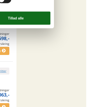
ritter
tninger
598,-
rsikring
o
ritter
tninger
063,-
rsikring