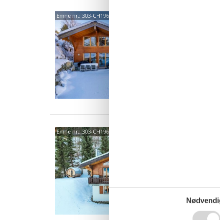
1961
Emne nr.:
303-CH1961.286.1
4,3
11 
5 s
1997
Emne nr.:
303-CH1961.726.1
4,4
6 p
3 s
Nødvendi