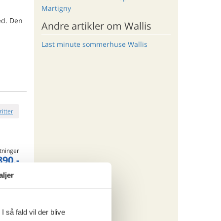
Martigny
ed. Den
Andre artikler om Wallis
Last minute sommerhuse Wallis
ritter
tninger
890,-
rsikring
aljer
o
 så fald vil der blive