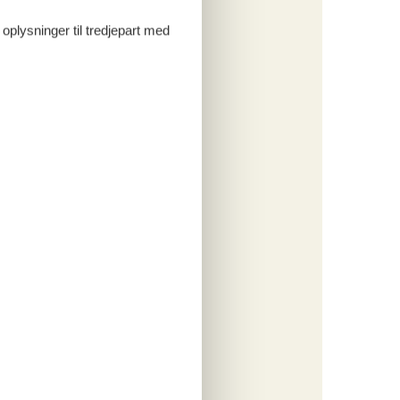
ritter
 oplysninger til tredjepart med
tninger
650,-
rsikring
o
ritter
tninger
705,-
rsikring
o