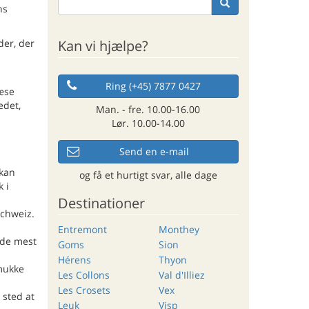
ns
Kan vi hjælpe?
der, der
Ring (+45) 7877 0427
læse
edet,
Man. - fre. 10.00-16.00
Lør. 10.00-14.00
Send en e-mail
 kan
og få et hurtigt svar, alle dage
 i
Destinationer
Schweiz.
Entremont
Monthey
 de mest
Goms
Sion
Hérens
Thyon
smukke
Les Collons
Val d'Illiez
Les Crosets
Vex
 sted at
Leuk
Visp