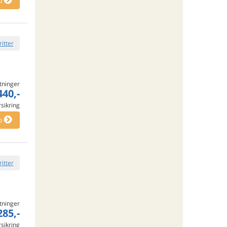
o
ritter
tninger
440,-
rsikring
o
ritter
tninger
285,-
rsikring