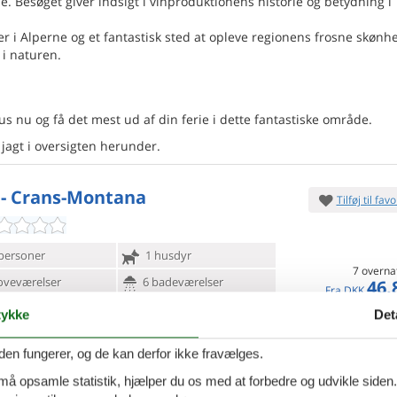
. Besøget giver indsigt i vinproduktionens historie og betydning i
jer i Alperne og et fantastisk sted at opleve regionens frosne skønh
 i naturen.
 nu og få det mest ud af din ferie i dette fantastiske område.
 jagt i oversigten herunder.
 - Crans-Montana
Tilføj til favo
personer
1 husdyr
7 overna
oveværelser
6 badeværelser
46.
Fra
DKK
d 20
Inkl. rengøring og fo
ykke
Det
Mere inf
den fungerer, og de kan derfor ikke fravælges.
VIS MERE
 må opsamle statistik, hjælper du os med at forbedre og udvikle siden. I