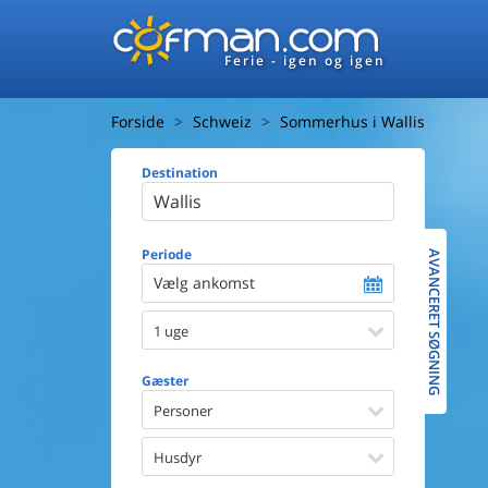
Ferie - igen og igen
Forside
Schweiz
Sommerhus i Wallis
Destination
Huset
Afstand ti
Afstand ti
Periode
AVANCERET SØGNING
Vælg ankomst
Udsigt ti
1 uge
Faciliteter
Swimmin
Gæster
Spa
Sauna
Personer
Internet
Parabol/
Husdyr
Brænde