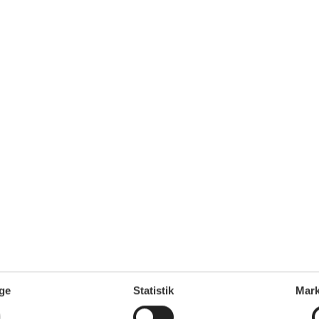
 - Nendaz
Tilføj til favo
personer
Ingen husdyr
7 overna
oveværelser
4 badeværelser
31.
Fra
DKK
Inkl. rengøring og fo
Mere inf
VIS MERE
 - Nendaz
Tilføj til favo
ersoner
1 husdyr
7 overna
oveværelser
2 badeværelser
12.
Fra
DKK
Inkl. rengøring og fo
ge
Statistik
Mark
Mere inf