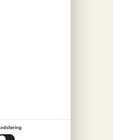
ritter
tninger
410,-
rsikring
o
ritter
tninger
165,-
rsikring
edsføring
o