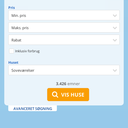
Pris
Min. pris
Maks. pris
Rabat
Inklusiv forbrug
Huset
Soveværelser
3.426
emner
Huset
Afstand til indkøb
VIS HUSE
Afstand til vand
AVANCERET SØGNING
Udsigt til vand
Faciliteter