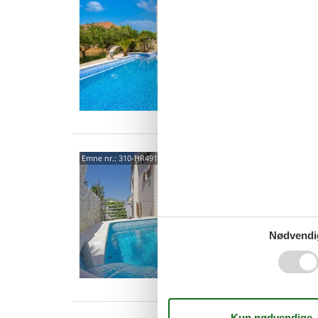
5,0
4 p
2 s
Van
2122
Emne nr.:
310-HR4911.104.1
5,0
6 p
3 s
Nødvendi
Van