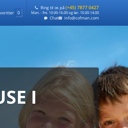
(+45) 7877 0427
Ring til os på
0
voritter
Man. - fre. 10.00-16.00 og lør. 10.00-14.00
Chat
info@cofman.com
SE I
MED
RKS
DLEJNING
ts laveste pris
på ét sted