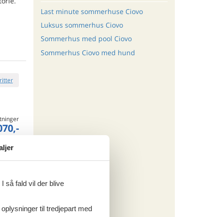
orie.
Last minute sommerhuse Ciovo
Luksus sommerhus Ciovo
Sommerhus med pool Ciovo
Sommerhus Ciovo med hund
ritter
tninger
070,-
rsikring
aljer
o
 så fald vil der blive
ritter
 oplysninger til tredjepart med