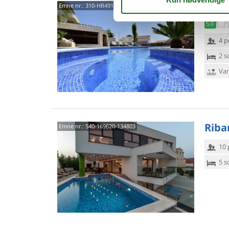
2122
Emne nr.:
310-HR4910.330.7
5,0
4 p
2 s
Van
Ribar
Emne nr.:
540-169620-134803
10 
5 s