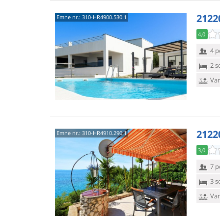
21220
Emne nr.:
310-HR4900.530.1
4,0
4 p
2 s
Van
2122
Emne nr.:
310-HR4910.290.1
3,0
7 p
3 s
Van