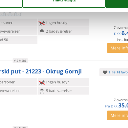
3 - Trogir/Okrug Gornji
Tilføj til favo
ersoner
Ingen husdyr
7 overna
oveværelser
2 badeværelser
6.
DKK
d 50
Inkl. fo
Mere inf
VIS MERE
ski put - 21223 - Okrug Gornji
Tilføj til favo
personer
Ingen husdyr
oveværelser
5 badeværelser
7 overna
35.
Fra
DKK
Mere inf