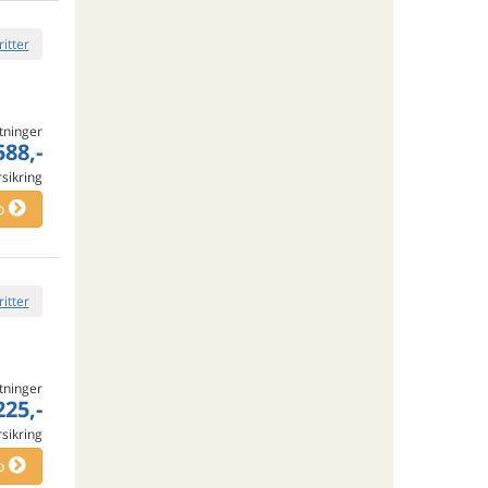
ritter
tninger
588,-
rsikring
o
ritter
tninger
225,-
rsikring
o