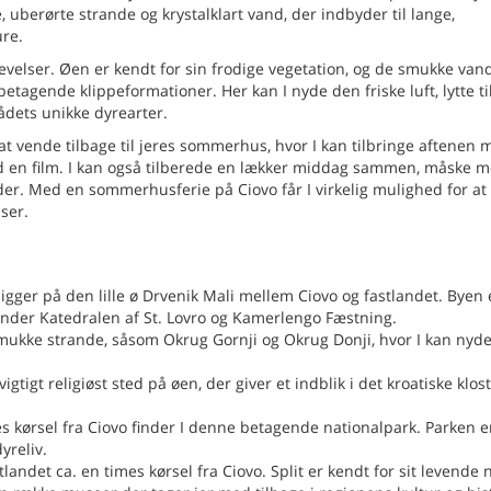
 uberørte strande og krystalklart vand, der indbyder til lange,
re.
evelser. Øen er kendt for sin frodige vegetation, og de smukke vand
tagende klippeformationer. Her kan I nyde den friske luft, lytte ti
dets unikke dyrearter.
at vende tilbage til jeres sommerhus, hvor I kan tilbringe aftenen 
med en film. I kan også tilberede en lækker middag sammen, måske 
er. Med en sommerhusferie på Ciovo får I virkelig mulighed for at 
ser.
ger på den lille ø Drvenik Mali mellem Ciovo og fastlandet. Byen e
der Katedralen af St. Lovro og Kamerlengo Fæstning.
smukke strande, såsom Okrug Gornji og Okrug Donji, hvor I kan nyde
igtigt religiøst sted på øen, der giver et indblik i det kroatiske klost
.
es kørsel fra Ciovo finder I denne betagende nationalpark. Parken e
yreliv.
andet ca. en times kørsel fra Ciovo. Split er kendt for sit levende n