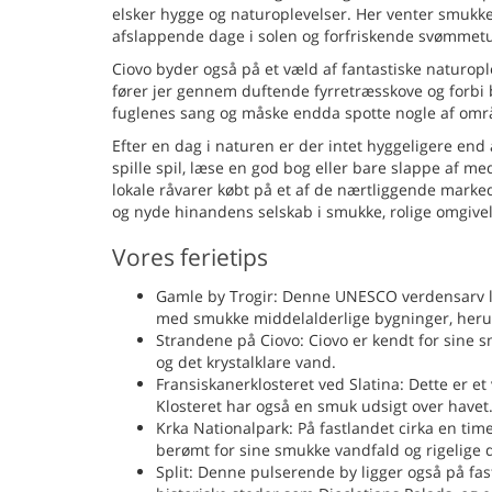
elsker hygge og naturoplevelser. Her venter smukke,
afslappende dage i solen og forfriskende svømmetu
Ciovo byder også på et væld af fantastiske naturopl
fører jer gennem duftende fyrretræsskove og forbi be
fuglenes sang og måske endda spotte nogle af områ
Efter en dag i naturen er der intet hyggeligere end 
spille spil, læse en god bog eller bare slappe af 
lokale råvarer købt på et af de nærtliggende marked
og nyde hinandens selskab i smukke, rolige omgivel
Vores ferietips
Gamle by Trogir: Denne UNESCO verdensarv lig
med smukke middelalderlige bygninger, herun
Strandene på Ciovo: Ciovo er kendt for sine 
og det krystalklare vand.
Fransiskanerklosteret ved Slatina: Dette er et v
Klosteret har også en smuk udsigt over havet
Krka Nationalpark: På fastlandet cirka en tim
berømt for sine smukke vandfald og rigelige d
Split: Denne pulserende by ligger også på fastl