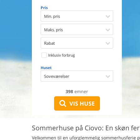
Opvaske
Pris
Vaskema
Tørretu
Min. pris
Ikkeryge
Aktivite
Maks. pris
Handicap
Gode fis
Rabat
Indhegn
Inklusiv forbrug
Aircondi
Ladestand
Huset
Energive
Soveværelser
398
emner
VIS HUSE
Sommerhuse på Ciovo: En skøn feri
Velkommen til en uforglemmelig sommerhusferie på Ci