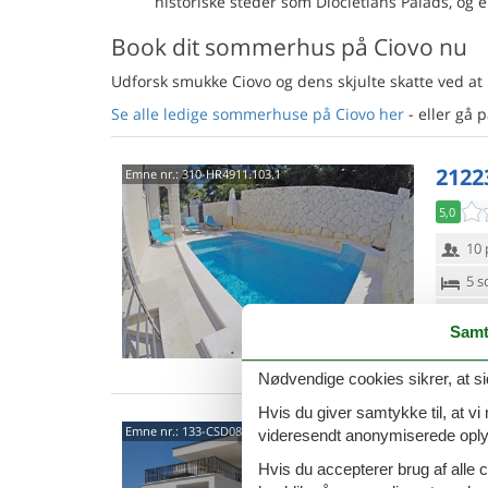
historiske steder som Diocletians Palads, og 
Book dit sommerhus på Ciovo nu
Udforsk smukke Ciovo og dens skjulte skatte ved at
Se alle ledige sommerhuse på Ciovo her
- eller gå 
2122
Emne nr.:
310-HR4911.103.1
5,0
10 
5 s
Van
Samt
Nødvendige cookies sikrer, at si
Hvis du giver samtykke til, at vi
Stara
Emne nr.:
133-CSD084
videresendt anonymiserede oplys
Slat
Hvis du accepterer brug af alle c