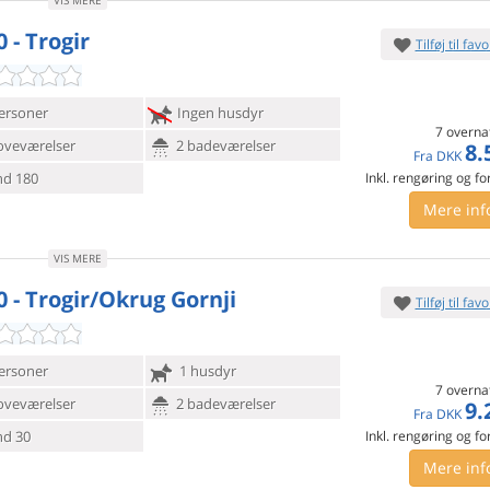
VIS MERE
 - Trogir
Tilføj til favo
ersoner
Ingen husdyr
7 overna
oveværelser
2 badeværelser
8.
Fra
DKK
d 180
Inkl. rengøring og fo
Mere inf
VIS MERE
0 - Trogir/Okrug Gornji
Tilføj til favo
ersoner
1 husdyr
7 overna
oveværelser
2 badeværelser
9.
Fra
DKK
d 30
Inkl. rengøring og fo
Mere inf