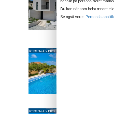
Nyd en 
henblik på personaliseret marke
spabad
Du kan når som helst ændre eller
ekstrafu
10 
Se også vores
Persondatapolitik
5 s
Van
2122
Emne nr.:
310-HR4910.330.1
4,7
4 p
2 s
Van
2122
Emne nr.:
310-HR4910.330.4