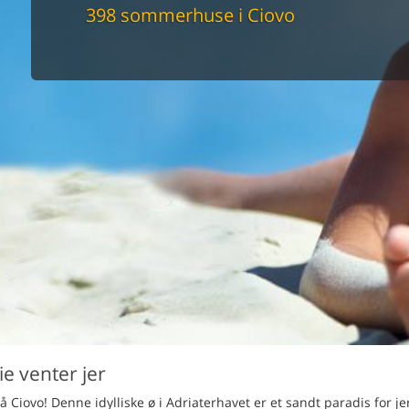
maskine
398 sommerhuse i Ciovo
skine
mbler
r
tsrum
venligt
keforhold
et område
tion
er til elbil
nligt
e venter jer
ovo! Denne idylliske ø i Adriaterhavet er et sandt paradis for jer