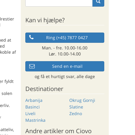
Kan vi hjælpe?
restier
l
Ring (+45) 7877 0427
med at
med
Man. - fre. 10.00-16.00
koble af
Lør. 10.00-14.00
Send en e-mail
og få et hurtigt svar, alle dage
r fyldt
Destinationer
 solen
Arbanija
Okrug Gornji
erliv.
Basinci
Slatine
Liveli
Zedno
r
Mastrinka
atteliv,
Andre artikler om Ciovo