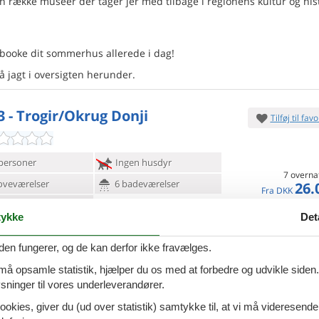
en række museer der tager jer med tilbage i regionens kultur og hist
 booke dit sommerhus allerede i dag!
på jagt i oversigten herunder.
3 - Trogir/Okrug Donji
Tilføj til favo
personer
Ingen husdyr
7 overna
oveværelser
6 badeværelser
26.
Fra
DKK
d 30
Inkl. rengøring og fo
ykke
Det
Mere inf
den fungerer, og de kan derfor ikke fravælges.
VIS MERE
 må opsamle statistik, hjælper du os med at forbedre og udvikle siden. I
ci - Ciovo- Slatine - 21224 -
ninger til vores underleverandører.
Tilføj til favo
ine
ookies, giver du (ud over statistik) samtykke til, at vi må videresende