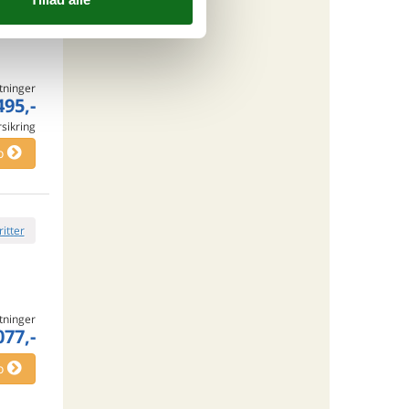
ritter
tninger
495,-
rsikring
o
ritter
tninger
077,-
o