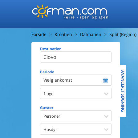
Ferie - igen og igen
Forside
Kroatien
Dalmatien
Split (Region)
Destination
Huset
Afstand ti
Afstand ti
Periode
AVANCERET SØGNING
Vælg ankomst
Udsigt ti
1 uge
Faciliteter
Swimmin
Gæster
Spa
Sauna
Personer
Internet
Parabol/
Husdyr
Brænde