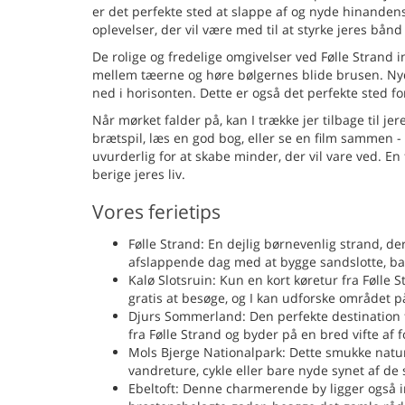
er det perfekte sted at slappe af og nyde hinandens
oplevelser, der vil være med til at styrke jeres bånd
De rolige og fredelige omgivelser ved Følle Strand i
mellem tæerne og høre bølgernes blide brusen. Nyd
ned i horisonten. Dette er også det perfekte sted fo
Når mørket falder på, kan I trække jer tilbage til 
brætspil, læs en god bog, eller se en film sammen 
uvurderlig for at skabe minder, der vil vare ved. En f
berige jeres liv.
Vores ferietips
Følle Strand: En dejlig børnevenlig strand, de
afslappende dag med at bygge sandslotte, bad
Kalø Slotsruin: Kun en kort køretur fra Følle 
gratis at besøge, og I kan udforske området p
Djurs Sommerland: Den perfekte destination fo
fra Følle Strand og byder på en bred vifte af fo
Mols Bjerge Nationalpark: Dette smukke natur
vandreture, cykle eller bare nyde synet af de
Ebeltoft: Denne charmerende by ligger også in