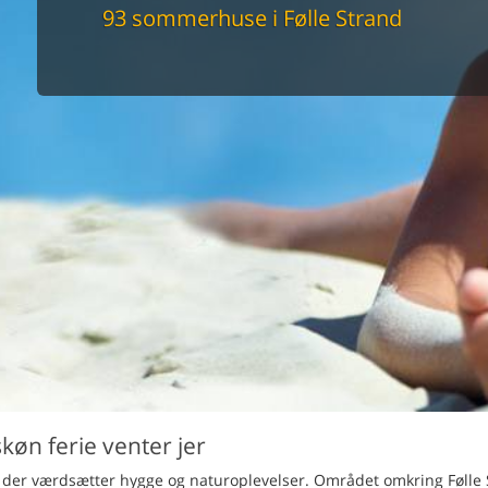
maskine
93 sommerhuse i Følle Strand
skine
mbler
r
tsrum
venligt
keforhold
et område
tion
er til elbil
nligt
øn ferie venter jer
er, der værdsætter hygge og naturoplevelser. Området omkring Følle