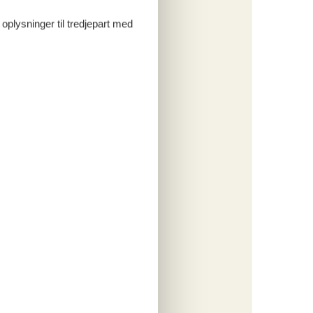
 oplysninger til tredjepart med
tninger
907,-
engøring
o
ritter
tninger
129,-