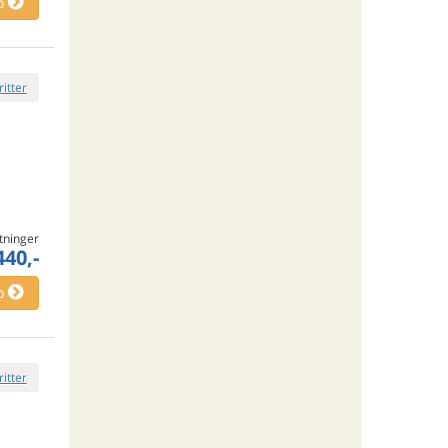
o
ritter
tninger
440,-
o
ritter