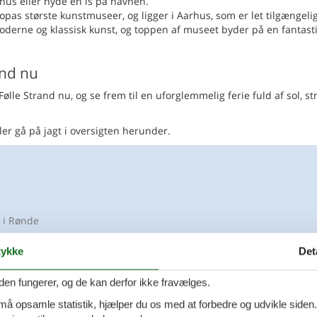
hus eller nyde en is på havnen.
s største kunstmuseer, og ligger i Aarhus, som er let tilgængelig
moderne og klassisk kunst, og toppen af museet byder på en fantast
and nu
lle Strand nu, og se frem til en uforglemmelig ferie fuld af sol, s
ller gå på jagt i oversigten herunder.
 i Rønde
nbiking, kajak, strand, seværdigheder
ykke
Det
den fungerer, og de kan derfor ikke fravælges.
ehus med skøn udsigt og strand
 må opsamle statistik, hjælper du os med at forbedre og udvikle siden. I
Tilføj til favo