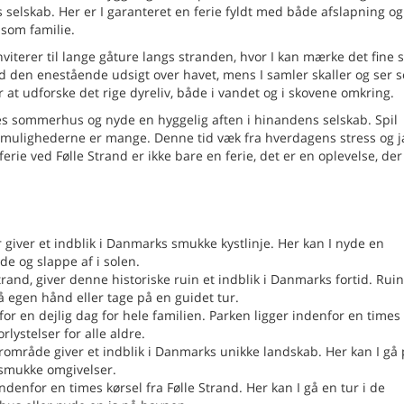
 selskab. Her er I garanteret en ferie fyldt med både afslapning og
 som familie.
nviterer til lange gåture langs stranden, hvor I kan mærke det fine 
 den enestående udsigt over havet, mens I samler skaller og ser s
r at udforske det rige dyreliv, både i vandet og i skovene omkring.
jeres sommerhus og nyde en hyggelig aften i hinandens selskab. Spil
- mulighederne er mange. Denne tid væk fra hverdagens stress og j
erie ved Følle Strand er ikke bare en ferie, det er en oplevelse, der 
r giver et indblik i Danmarks smukke kystlinje. Her kan I nyde en
e og slappe af i solen.
Strand, giver denne historiske ruin et indblik i Danmarks fortid. Rui
å egen hånd eller tage på en guidet tur.
r en dejlig dag for hele familien. Parken ligger indenfor en times 
rlystelser for alle aldre.
område giver et indblik i Danmarks unikke landskab. Her kan I gå
 smukke omgivelser.
denfor en times kørsel fra Følle Strand. Her kan I gå en tur i de