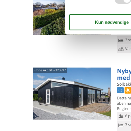
5,0
I det de
Huset, 
ligger på
6 p
3 s
Van
Nyby
Emne nr.:
045-320397
med 
Solbakk
4,5
Dette he
åben na
Bugten 
6 p
3 s