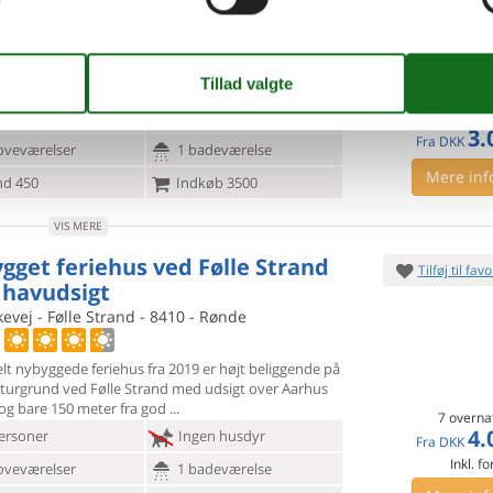
jlige Følle Strand ligger dette hyggelige sommerhus.
som egner
sig til op til 6 personer og en firbenet ven,
 en lille, lukket grusvej
ersoner
1 husdyr
7 overna
3.
Fra
DKK
oveværelser
1 badeværelse
Mere inf
d 450
Indkøb 3500
VIS MERE
gget feriehus ved Følle Strand
Tilføj til favo
havudsigt
evej - Følle Strand - 8410 - Rønde
lt nybyggede feriehus fra 2019 er højt beliggende på
turgrund
ved Følle Strand med udsigt over Aarhus
og bare 150 meter fra god
7 overna
4.
ersoner
Ingen husdyr
Fra
DKK
Inkl. fo
oveværelser
1 badeværelse