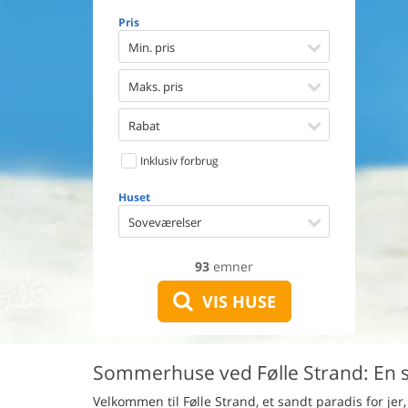
Opvaske
Pris
Vaskema
Tørretu
Min. pris
Ikkeryge
Aktivite
Maks. pris
Handicap
Gode fis
Rabat
Indhegn
Inklusiv forbrug
Aircondi
Ladestand
Huset
Energive
Soveværelser
93
emner
VIS HUSE
Sommerhuse ved Følle Strand: En sk
Velkommen til Følle Strand, et sandt paradis for j