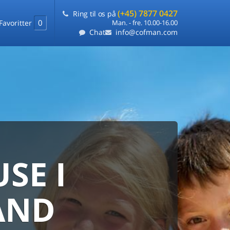
(+45) 7877 0427
Ring til os på
0
Favoritter
Man. - fre. 10.00-16.00
Chat
info@cofman.com
SE I
MED
RKS
DLEJNING
AND
ts laveste pris
på ét sted