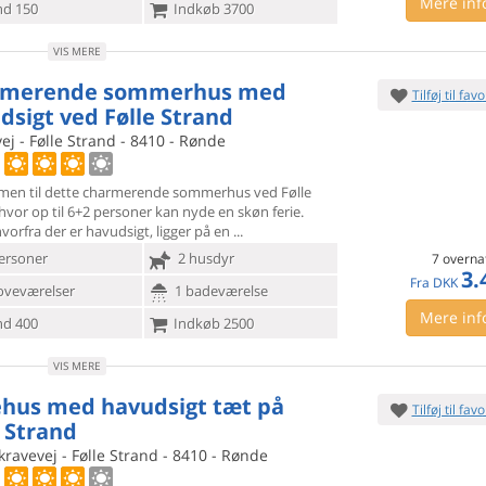
Mere inf
d 150
Indkøb 3700
VIS MERE
rmerende sommerhus med
Tilføj til favo
dsigt ved Følle Strand
ej - Følle Strand - 8410 - Rønde
en til dette charmerende sommerhus ved Følle
hvor op til 6+2
personer kan nyde en skøn ferie.
vorfra der er havudsigt, ligger på en
ersoner
2 husdyr
7 overna
3.
Fra
DKK
oveværelser
1 badeværelse
Mere inf
d 400
Indkøb 2500
VIS MERE
ehus med havudsigt tæt på
Tilføj til favo
e Strand
ravevej - Følle Strand - 8410 - Rønde