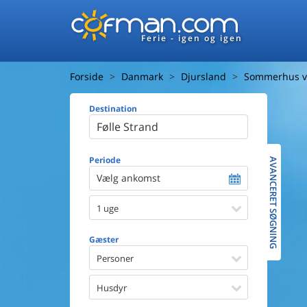
Ferie - igen og igen
Forside
Danmark
Djursland
Sommerhus ve
Destination
Huset
Afstand ti
Afstand ti
Periode
AVANCERET SØGNING
Vælg ankomst
Udsigt ti
1 uge
Faciliteter
Swimmin
Gæster
Spa
Sauna
Personer
Internet
Parabol/
Husdyr
Brænde