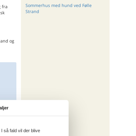
Sommerhus med hund ved Følle
 fra
Strand
isk
trand og
aljer
 så fald vil der blive
ritter