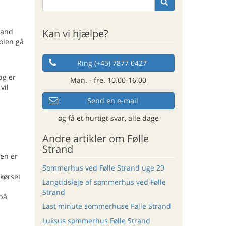
Kan vi hjælpe?
sand
olen gå
Ring (+45) 7877 0427
ag er
Man. - fre. 10.00-16.00
vil
Send en e-mail
og få et hurtigt svar, alle dage
Andre artikler om Følle
Strand
nen er
Sommerhus ved Følle Strand uge 29
kørsel
Langtidsleje af sommerhus ved Følle
Strand
 på
Last minute sommerhuse Følle Strand
Luksus sommerhus Følle Strand