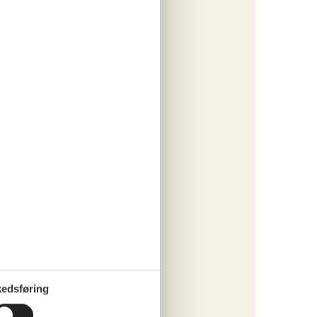
o
ritter
tninger
491,-
rsikring
o
ritter
edsføring