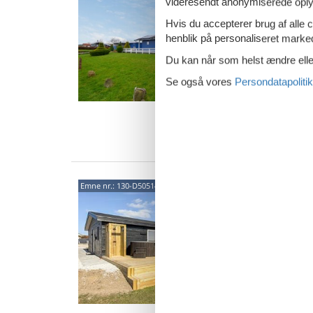
tæt 
videresendt anonymiserede oplys
Rypevej
Hvis du accepterer brug af alle c
4,5
henblik på personaliseret marke
Udsigten
Du kan når som helst ændre eller
rigtig f
alle års
Se også vores
Persondatapolitik
6 p
3 s
Van
Hygg
Emne nr.:
130-D50514
vild
Havesvi
5,0
Glæd jer
hyggeli
hvad I b
8 p