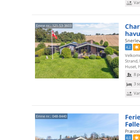
Van
Cha
Emne nr.:
121-53-3603
havu
Snerlev
4,2
Velkomm
Strand, 
Huset, h
8 p
3 s
Van
Feri
Emne nr.:
048-8440
Føll
Præstek
4,0