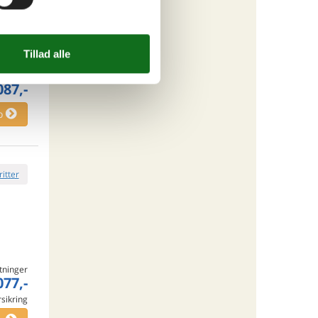
tninger
087,-
o
ritter
tninger
077,-
rsikring