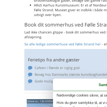
brostensbelagte gader, besøge det gamle råd
ARoS Aarhus Kunstmuseum: Er et af Nordeuropa
Følle Strand. Museet giver et indblik i både 
udsigt over byen.
Book dit sommerhus ved Følle Str
Lad ikke chancen glippe - book dit sommerhus ved Fø
afslapning.
Se alle ledige sommerhuse ved Følle Strand her
- e
Ferietips fra andre gæster
Cafeen i Rønde er rigtig god.
Besøg hos Danmarks største kunstboghandel
Gode muligheder for krabbefiskning, mountai
Samt
Nødvendige cookies sikrer, at si
Feri
Emne nr.:
130-D50006
Hvis du giver samtykke til, at vi