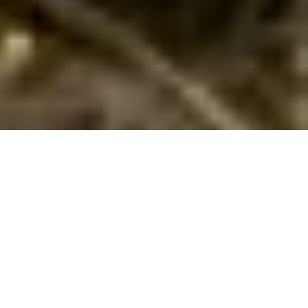
Sommerhuse ved Tårup Strand: En skøn
ferie venter jer
Velkommen til det maleriske Tårup Strand, et sandt
sommerparadis, der venter på at skabe uforglemmelige
ferieminder for jer. Her finder I en perfekt blanding af