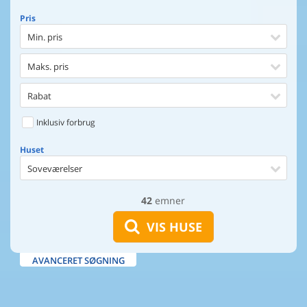
Pris
Min. pris
Maks. pris
Rabat
Inklusiv forbrug
Huset
Soveværelser
42
emner
Huset
Afstand til indkøb
VIS HUSE
Afstand til vand
AVANCERET SØGNING
Udsigt til vand
Faciliteter