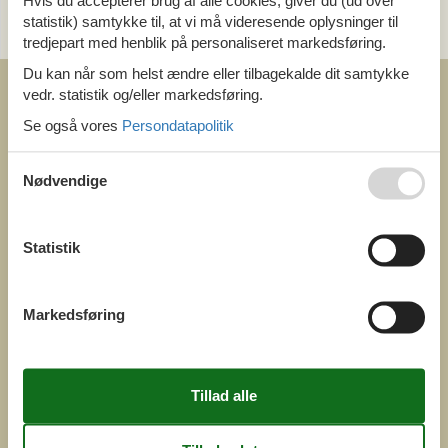
Hvis du accepterer brug af alle cookies, giver du (ud over
statistik) samtykke til, at vi må videresende oplysninger til
og få et hurtigt svar, alle dage
tredjepart med henblik på personaliseret markedsføring.
Du kan når som helst ændre eller tilbagekalde dit samtykke
vedr. statistik og/eller markedsføring.
Se også vores
Persondatapolitik
Nødvendige
COFMAN.COM
ved
Feline Holidays A/S
Nygade 8b. 2. th
Statistik
DK-7400 Herning
Danmark
Cofman.com
Markedsføring
Momsnr.: DK26347688
(+45) 7877 0427
info@cofman.com