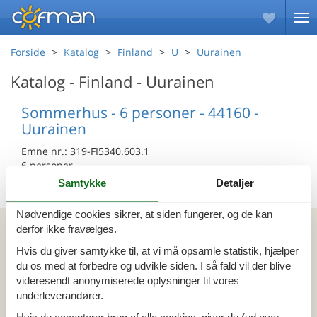
Forside
Katalog
Finland
U
Uurainen
Katalog - Finland - Uurainen
Sommerhus - 6 personer - 44160 -
Uurainen
Emne nr.:
319-FI5340.603.1
6 personer
Samtykke
Detaljer
Nødvendige cookies sikrer, at siden fungerer, og de kan
Kan vi hjælpe?
derfor ikke fravælges.
Hvis du giver samtykke til, at vi må opsamle statistik, hjælper
Ring (+45) 7877 0427
du os med at forbedre og udvikle siden. I så fald vil der blive
videresendt anonymiserede oplysninger til vores
Man. - fre. 10.00-16.00
underleverandører.
Send en e-mail