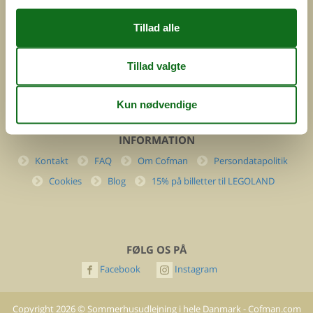
Danmark
Cofman.com
Momsnr.: DK26347688
(+45) 7877 0427
info@cofman.com
INFORMATION
Kontakt
FAQ
Om Cofman
Persondatapolitik
Cookies
Blog
15% på billetter til LEGOLAND
FØLG OS PÅ
Facebook
Instagram
Copyright
2026
©
Sommerhusudlejning i hele Danmark - Cofman.com