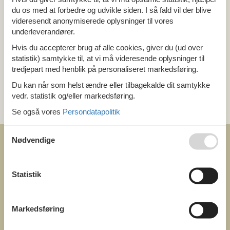
Alle
du os med at forbedre og udvikle siden. I så fald vil der blive
Belgien
Ardennerne
videresendt anonymiserede oplysninger til vores
underleverandører.
Hvis du accepterer brug af alle cookies, giver du (ud over
Tema
statistik) samtykke til, at vi må videresende oplysninger til
Alle
tredjepart med henblik på personaliseret markedsføring.
Du kan når som helst ændre eller tilbagekalde dit samtykke
Kategori
vedr. statistik og/eller markedsføring.
Alle
Se også vores
Persondatapolitik
Nødvendige
Statistik
COFMAN.COM
ved
Markedsføring
Feline Holidays A/S
Nygade 8b. 2. th
DK-7400 Herning