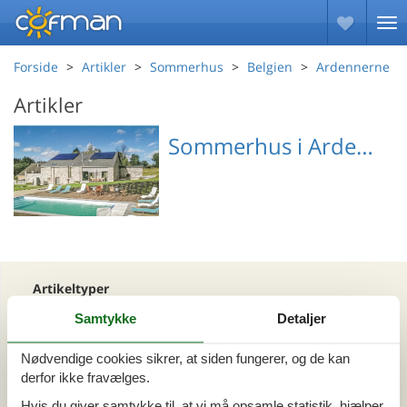
Forside
Artikler
Sommerhus
Belgien
Ardennerne
Artikler
Sommerhus i Ardennerne
Emne nr.: 132-BLX068
Artikeltyper
Alle
Samtykke
Detaljer
Sommerhus
Nødvendige cookies sikrer, at siden fungerer, og de kan
derfor ikke fravælges.
Område
Hvis du giver samtykke til, at vi må opsamle statistik, hjælper