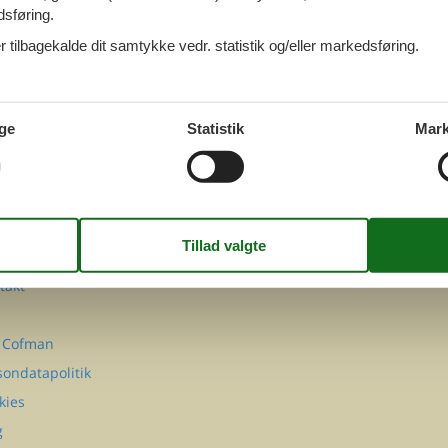
dsføring.
 tilbagekalde dit samtykke vedr. statistik og/eller markedsføring.
ge
Statistik
Mark
FØLG OS PÅ
Facebook
Instagram
MATION
takt
Q
 Cofman
sondatapolitik
kies
g