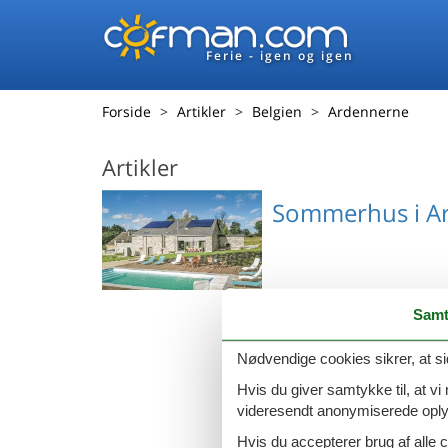
Ferie - igen og igen
Forside
Artikler
Belgien
Ardennerne
Artikler
Sommerhus i A
Samt
Emne nr.: 132-BLX068
Last minute s
Nødvendige cookies sikrer, at si
Hvis du giver samtykke til, at vi
videresendt anonymiserede oplys
Hvis du accepterer brug af alle c