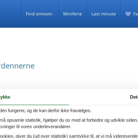
Find emnenr.
Miniferie
Last minute
Fa
rdennerne
ykke
Det
ommerhuse Ardennerne
den fungerer, og de kan derfor ikke fravælges.
 må opsamle statistik, hjælper du os med at forbedre og udvikle siden. I
ninger til vores underleverandører.
ookies, giver du (ud over statistik) samtykke til, at vi må videresende