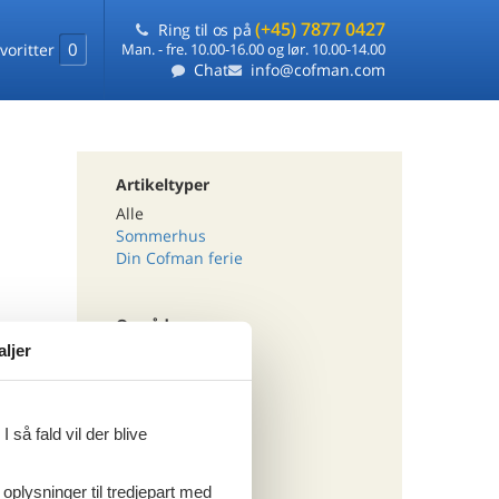
(+45) 7877 0427
Ring til os på
0
voritter
Man. - fre. 10.00-16.00 og lør. 10.00-14.00
Chat
info@cofman.com
Artikeltyper
Alle
Sommerhus
Din Cofman ferie
Område
aljer
Alle
Belgien
Ardennerne
 så fald vil der blive
Tema
 oplysninger til tredjepart med
Alle