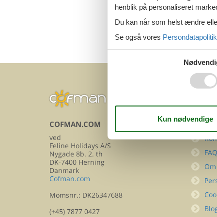
henblik på personaliseret marke
Du kan når som helst ændre eller
Se også vores
Persondatapolitik
Nødvendi
COFMAN.COM
INFOR
ved
Kon
Feline Holidays A/S
FA
Nygade 8b. 2. th
DK-7400 Herning
Om
Danmark
Cofman.com
Per
Coo
Momsnr.: DK26347688
Blo
(+45) 7877 0427