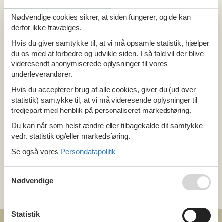
Alle
Din Cofman ferie
Nødvendige cookies sikrer, at siden fungerer, og de kan
derfor ikke fravælges.
Hvis du giver samtykke til, at vi må opsamle statistik, hjælper
Område
du os med at forbedre og udvikle siden. I så fald vil der blive
Alle
videresendt anonymiserede oplysninger til vores
Østrig
underleverandører.
Wien
Hvis du accepterer brug af alle cookies, giver du (ud over
statistik) samtykke til, at vi må videresende oplysninger til
Tema
tredjepart med henblik på personaliseret markedsføring.
Alle
Du kan når som helst ændre eller tilbagekalde dit samtykke
Hund
vedr. statistik og/eller markedsføring.
Last minute
Se også vores
Persondatapolitik
Kategori
Nødvendige
Alle
Attraktioner
Statistik