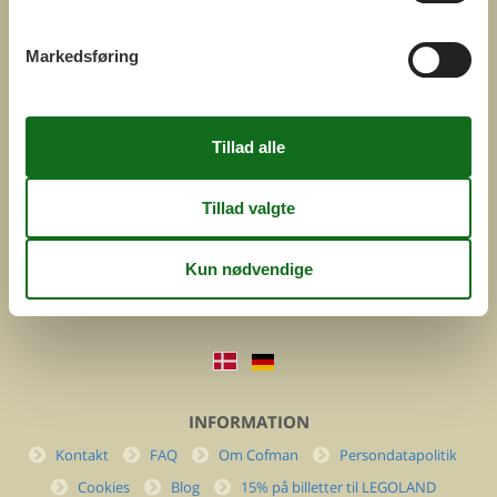
Markedsføring
COFMAN.COM
ved
Feline Holidays A/S
Nygade 8b. 2. th
DK-7400 Herning
Danmark
Cofman.com
Momsnr.: DK26347688
(+45) 7877 0427
info@cofman.com
INFORMATION
Kontakt
FAQ
Om Cofman
Persondatapolitik
Cookies
Blog
15% på billetter til LEGOLAND