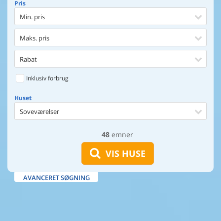
Pris
Min. pris
Maks. pris
Rabat
Inklusiv forbrug
Huset
Soveværelser
48
emner
Huset
Afstand til indkøb
VIS HUSE
Afstand til vand
AVANCERET SØGNING
Udsigt til vand
Faciliteter