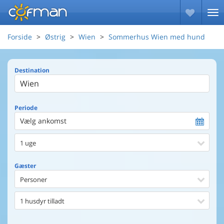
Forside
Østrig
Wien
Sommerhus Wien med hund
Destination
Periode
Vælg ankomst
1 uge
Gæster
Personer
1 husdyr tilladt