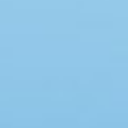
Swimmingpool
Spa
Sauna
Internet
Parabol/kabel TV
Brændeovn
Opvaskemaskine
Vaskemaskine
Tørretumbler
Ikkeryger
Aktivitetsrum
Handicapvenligt
Gode fiskeforhold
Indhegnet område
Aircondition
Ladestander til elbil
Energivenligt