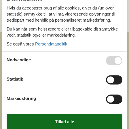
Hvis du accepterer brug af alle cookies, giver du (ud over
Kategori
statistik) samtykke til, at vi må videresende oplysninger til
Alle
tredjepart med henblik på personaliseret markedsføring.
Attraktioner
Du kan når som helst ændre eller tilbagekalde dit samtykke
vedr. statistik og/eller markedsføring.
Se også vores
Persondatapolitik
Nødvendige
COFMAN.COM
ved
Statistik
Feline Holidays A/S
Nygade 8b. 2. th
DK-7400 Herning
Danmark
Cofman.com
Markedsføring
Momsnr.: DK26347688
(+45) 7877 0427
info@cofman.com