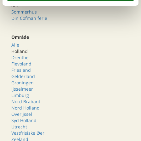
Alle
Sommerhus
Din Cofman ferie
Område
Alle
Holland
Drenthe
Flevoland
Friesland
Gelderland
Groningen
Ijsselmeer
Limburg
Nord Brabant
Nord Holland
Overijssel
Syd Holland
Utrecht
Vestfrisiske Øer
Zeeland