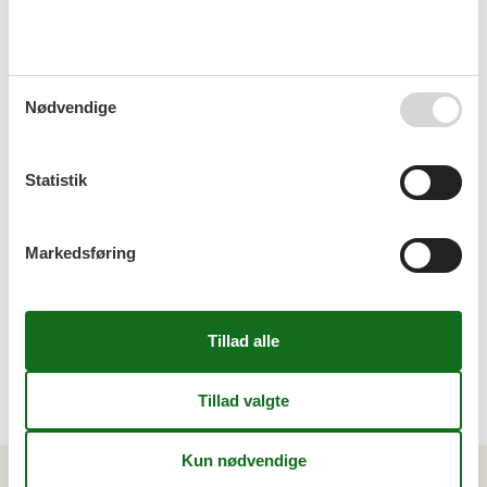
Sommerhus Ruigenhoek med hund
Nødvendige
Statistik
Sommerhus Noordwijk Aan Zee med hund
Markedsføring
<<
<
...
2
3
4
5
6
7
8
...
>
>>
Artikeltyper