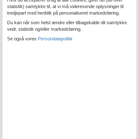
Last minute sommerhuse Syd Holland
statistik) samtykke til, at vi må videresende oplysninger til
tredjepart med henblik på personaliseret markedsføring.
Du kan når som helst ændre eller tilbagekalde dit samtykke
vedr. statistik og/eller markedsføring.
Se også vores
Persondatapolitik
Last minute sommerhuse Vestfrisiske Øer
Last minute sommerhuse Nord Brabant
Last minute sommerhuse Nord Holland