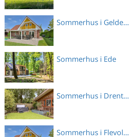
Emne nr.: 540-169608-
Sommerhus i Gelderland
134793
Emne nr.: 141-HFL126
Sommerhus i Ede
Emne nr.: 141-HGE175
Sommerhus i Drenthe
Emne nr.: 141-HDR320
Sommerhus i Flevoland