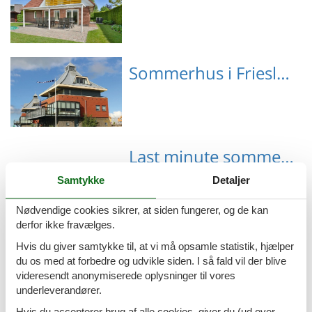
Emne nr.: 141-HFL126
Sommerhus i Friesland
Emne nr.: 141-HFR033
Last minute sommerhuse Holland
Samtykke
Detaljer
Nødvendige cookies sikrer, at siden fungerer, og de kan
derfor ikke fravælges.
Last minute sommerhuse Sluis
Hvis du giver samtykke til, at vi må opsamle statistik, hjælper
du os med at forbedre og udvikle siden. I så fald vil der blive
videresendt anonymiserede oplysninger til vores
underleverandører.
Hvis du accepterer brug af alle cookies, giver du (ud over