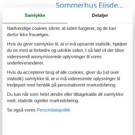
Sommerhus Eijsden-Margraten med hund
Samtykke
Detaljer
Nødvendige cookies sikrer, at siden fungerer, og de kan
derfor ikke fravælges.
Sommerhus Gulpen-Wittem med hund
Hvis du giver samtykke til, at vi må opsamle statistik, hjælper
du os med at forbedre og udvikle siden. I så fald vil der blive
videresendt anonymiserede oplysninger til vores
underleverandører.
Hvis du accepterer brug af alle cookies, giver du (ud over
Sommerhus Kleeberg med hund
statistik) samtykke til, at vi må videresende oplysninger til
tredjepart med henblik på personaliseret markedsføring.
Du kan når som helst ændre eller tilbagekalde dit samtykke
vedr. statistik og/eller markedsføring.
Se også vores
Persondatapolitik
Sommerhus Schans med hund