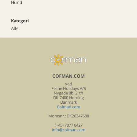
Hund
Kategori
Alle
COFMAN.COM
ved
Feline Holidays A/S
Nygade 8b. 2. th
DK-7400 Herning
Danmark
Cofman.com
Momsnr.: DK26347688
(+45) 7877 0427
info@cofman.com