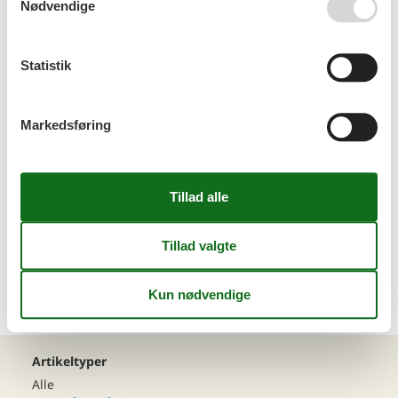
Nødvendige
Sommerhus Egmond aan Zee med hund
Statistik
Markedsføring
Sommerhus Julianadorp med hund
1
2
>
>>
Artikeltyper
Alle