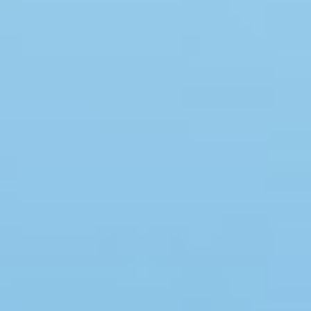
Swimmingpool
Spa
Sauna
Internet
Parabol/kabel TV
Brændeovn
Opvaskemaskine
Vaskemaskine
Tørretumbler
Ikkeryger
Aktivitetsrum
Handicapvenligt
Gode fiskeforhold
Indhegnet område
Aircondition
Ladestander til elbil
Energivenligt