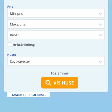
Pris
Min. pris
Maks. pris
Rabat
Inklusiv forbrug
Huset
Soveværelser
102
emner
Huset
Afstand til indkøb
VIS HUSE
Afstand til vand
AVANCERET SØGNING
Udsigt til vand
Faciliteter