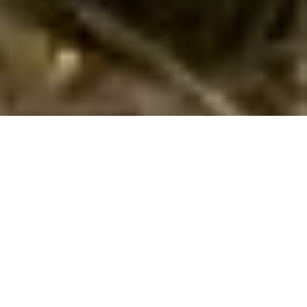
Sommerhus med hund i Flevoland via
Cofman
Hvis I vil have en dejlig ferie med hund i
Flevoland
i et
vidunderligt sommerhus, så har I muligheden hos os. Her i
Flevoland har vi 30 sommerhuse, hvor hund er tilladt. I kan
nemt finde og reservere et sommerhus, hvor I kan medbringe