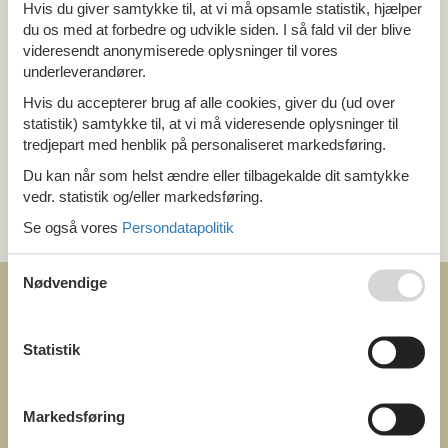
Alle
Hvis du giver samtykke til, at vi må opsamle statistik, hjælper
Holland
du os med at forbedre og udvikle siden. I så fald vil der blive
Drenthe
videresendt anonymiserede oplysninger til vores
underleverandører.
Tema
Hvis du accepterer brug af alle cookies, giver du (ud over
statistik) samtykke til, at vi må videresende oplysninger til
Alle
tredjepart med henblik på personaliseret markedsføring.
Luksus
Du kan når som helst ændre eller tilbagekalde dit samtykke
vedr. statistik og/eller markedsføring.
Kategori
Se også vores
Persondatapolitik
Alle
Nødvendige
Statistik
COFMAN.COM
ved
Markedsføring
Feline Holidays A/S
Nygade 8b. 2. th