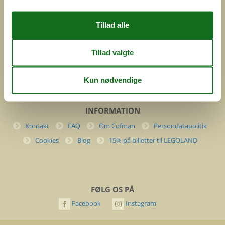
DK-7400 Herning
Danmark
Cofman.com
Momsnr.: DK26347688
(+45) 7877 0427
info@cofman.com
INFORMATION
Kontakt
FAQ
Om Cofman
Persondatapolitik
Cookies
Blog
15% på billetter til LEGOLAND
FØLG OS PÅ
Facebook
Instagram