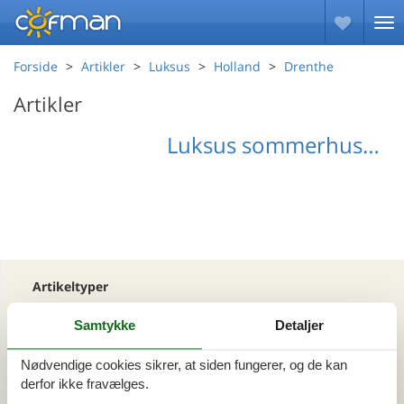
Forside
Artikler
Luksus
Holland
Drenthe
Artikler
Luksus sommerhus Drenthe
Artikeltyper
Alle
Samtykke
Detaljer
Din Cofman ferie
Nødvendige cookies sikrer, at siden fungerer, og de kan
Område
derfor ikke fravælges.