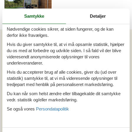
Samtykke
Detaljer
Emne nr.: 314-
Nødvendige cookies sikrer, at siden fungerer, og de kan
NL6268.230.1
derfor ikke fravælges.
Artikeltyper
Hvis du giver samtykke til, at vi må opsamle statistik, hjælper
Alle
du os med at forbedre og udvikle siden. I så fald vil der blive
Sommerhus
videresendt anonymiserede oplysninger til vores
Din Cofman ferie
underleverandører.
Hvis du accepterer brug af alle cookies, giver du (ud over
Område
statistik) samtykke til, at vi må videresende oplysninger til
Alle
tredjepart med henblik på personaliseret markedsføring.
Holland
Du kan når som helst ændre eller tilbagekalde dit samtykke
Limburg
vedr. statistik og/eller markedsføring.
Eijsden-Margraten
Se også vores
Persondatapolitik
Tema
Alle
Hund