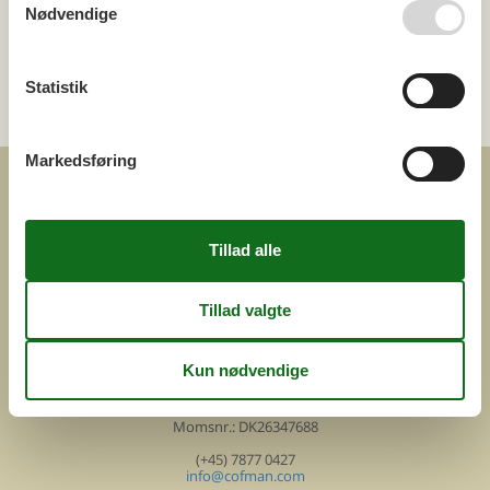
Nødvendige
Last minute
Kategori
Statistik
Alle
Markedsføring
COFMAN.COM
ved
Feline Holidays A/S
Nygade 8b. 2. th
DK-7400 Herning
Danmark
Cofman.com
Momsnr.: DK26347688
(+45) 7877 0427
info@cofman.com