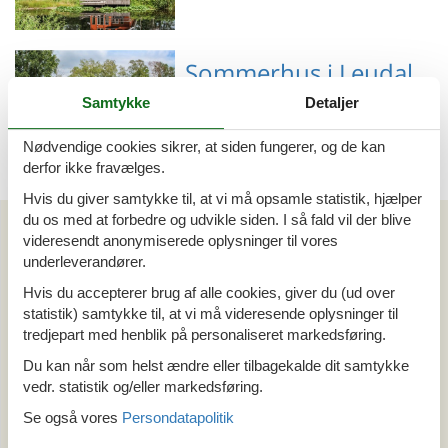
Emne nr.: 141-HLI071
Sommerhus i Leudal
Samtykke
Detaljer
Nødvendige cookies sikrer, at siden fungerer, og de kan
derfor ikke fravælges.
Emne nr.: 141-HLI071
Hvis du giver samtykke til, at vi må opsamle statistik, hjælper
du os med at forbedre og udvikle siden. I så fald vil der blive
Artikeltyper
videresendt anonymiserede oplysninger til vores
Alle
underleverandører.
Sommerhus
Hvis du accepterer brug af alle cookies, giver du (ud over
Din Cofman ferie
statistik) samtykke til, at vi må videresende oplysninger til
tredjepart med henblik på personaliseret markedsføring.
Område
Du kan når som helst ændre eller tilbagekalde dit samtykke
Alle
vedr. statistik og/eller markedsføring.
Holland
Se også vores
Persondatapolitik
Limburg
Leudal