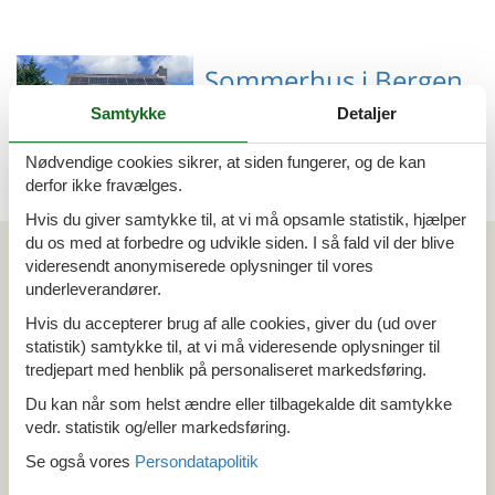
Sommerhus i Bergen
Samtykke
Detaljer
Nødvendige cookies sikrer, at siden fungerer, og de kan
derfor ikke fravælges.
Emne nr.: 141-HNH612
Hvis du giver samtykke til, at vi må opsamle statistik, hjælper
du os med at forbedre og udvikle siden. I så fald vil der blive
Artikeltyper
videresendt anonymiserede oplysninger til vores
Alle
underleverandører.
Sommerhus
Hvis du accepterer brug af alle cookies, giver du (ud over
Din Cofman ferie
statistik) samtykke til, at vi må videresende oplysninger til
tredjepart med henblik på personaliseret markedsføring.
Område
Du kan når som helst ændre eller tilbagekalde dit samtykke
Alle
vedr. statistik og/eller markedsføring.
Holland
Se også vores
Persondatapolitik
Nord Holland
Bergen