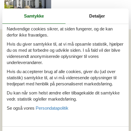
Samtykke
Detaljer
Emne nr.: 363-NL-1759-
Nødvendige cookies sikrer, at siden fungerer, og de kan
43
derfor ikke fravælges.
Artikeltyper
Hvis du giver samtykke til, at vi må opsamle statistik, hjælper
Alle
du os med at forbedre og udvikle siden. I så fald vil der blive
Sommerhus
videresendt anonymiserede oplysninger til vores
Din Cofman ferie
underleverandører.
Hvis du accepterer brug af alle cookies, giver du (ud over
Område
statistik) samtykke til, at vi må videresende oplysninger til
Alle
tredjepart med henblik på personaliseret markedsføring.
Holland
Du kan når som helst ændre eller tilbagekalde dit samtykke
Nord Holland
vedr. statistik og/eller markedsføring.
Julianadorp
Se også vores
Persondatapolitik
Tema
Alle
Hund