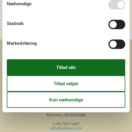
Nødvendige
Pool
Kategori
Statistik
Alle
Markedsføring
COFMAN.COM
ved
Feline Holidays A/S
Nygade 8b. 2. th
DK-7400 Herning
Danmark
Cofman.com
Momsnr.: DK26347688
(+45) 7877 0427
info@cofman.com