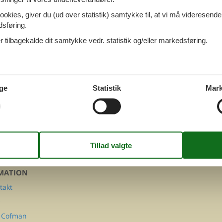
rösterreich med hund
ookies, giver du (ud over statistik) samtykke til, at vi må videresende
dsføring.
 tilbagekalde dit samtykke vedr. statistik og/eller markedsføring.
erösterreich
ge
Statistik
Mark
FØLG OS PÅ
Facebook
Instagram
MATION
takt
Q
 Cofman