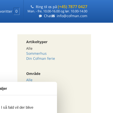
(+45) 7877 0427
Ring til os på
0
voritter
Man. - fre. 10.00-16.00 og lør. 10.00-14.00
Chat
info@cofman.com
Artikeltyper
Alle
Sommerhus
Din Cofman ferie
Område
Alle
Østrig
aljer
Oberösterreich
Tema
 så fald vil der blive
Alle