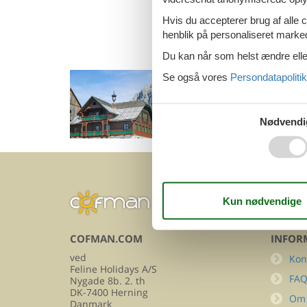
Sommerhus Obe
Hvis du accepterer brug af alle c
henblik på personaliseret marke
Du kan når som helst ændre eller
Se også vores
Persondatapolitik
Sommerhus i Ob
Nødvendi
Emne nr.: 131-AST146
COFMAN.COM
INFOR
ved
Kon
Feline Holidays A/S
FA
Nygade 8b. 2. th
DK-7400 Herning
Om
Danmark