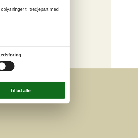
Hund
 oplysninger til tredjepart med
Last minute
Pool
Kategori
Alle
Attraktioner
edsføring