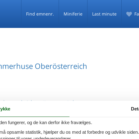
Find emnenr.
Miniferie
Last minute
Fa
mmerhuse Oberösterreich
 pool Oberösterreich
ykke
Det
den fungerer, og de kan derfor ikke fravælges.
 må opsamle statistik, hjælper du os med at forbedre og udvikle siden. I
ninger til vores underleverandører.