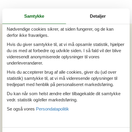
Samtykke
Detaljer
Nødvendige cookies sikrer, at siden fungerer, og de kan
Artikeltyper
derfor ikke fravælges.
Alle
Hvis du giver samtykke til, at vi må opsamle statistik, hjælper
Sommerhus
du os med at forbedre og udvikle siden. I så fald vil der blive
Din Cofman ferie
videresendt anonymiserede oplysninger til vores
underleverandører.
Område
Hvis du accepterer brug af alle cookies, giver du (ud over
Alle
statistik) samtykke til, at vi må videresende oplysninger til
Østrig
tredjepart med henblik på personaliseret markedsføring.
Salzburg
Du kan når som helst ændre eller tilbagekalde dit samtykke
Schwarzach
vedr. statistik og/eller markedsføring.
Se også vores
Persondatapolitik
Tema
Alle
Hund
Last minute