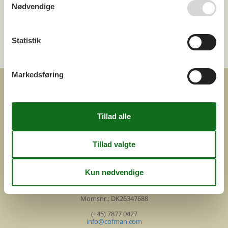
Nødvendige
Kategori
Statistik
Alle
Attraktioner
Markedsføring
COFMAN.COM
ved
Feline Holidays A/S
Nygade 8b. 2. th
DK-7400 Herning
Danmark
Cofman.com
Momsnr.: DK26347688
(+45) 7877 0427
info@cofman.com