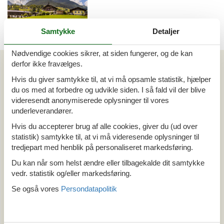
Samtykke
Detaljer
Emne nr.: 301-
AT5722.647.1
Nødvendige cookies sikrer, at siden fungerer, og de kan
derfor ikke fravælges.
Artikeltyper
Alle
Hvis du giver samtykke til, at vi må opsamle statistik, hjælper
Sommerhus
du os med at forbedre og udvikle siden. I så fald vil der blive
Din Cofman ferie
videresendt anonymiserede oplysninger til vores
underleverandører.
Hvis du accepterer brug af alle cookies, giver du (ud over
Område
statistik) samtykke til, at vi må videresende oplysninger til
Alle
tredjepart med henblik på personaliseret markedsføring.
Østrig
Salzburg
Du kan når som helst ændre eller tilbagekalde dit samtykke
Steindorf (Salzburg)
vedr. statistik og/eller markedsføring.
Se også vores
Persondatapolitik
Tema
Alle
Hund