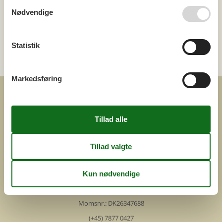
Last minute
Nødvendige
Kategori
Statistik
Alle
Attraktioner
Markedsføring
COFMAN.COM
ved
Feline Holidays A/S
Nygade 8b. 2. th
DK-7400 Herning
Danmark
Cofman.com
Momsnr.: DK26347688
(+45) 7877 0427